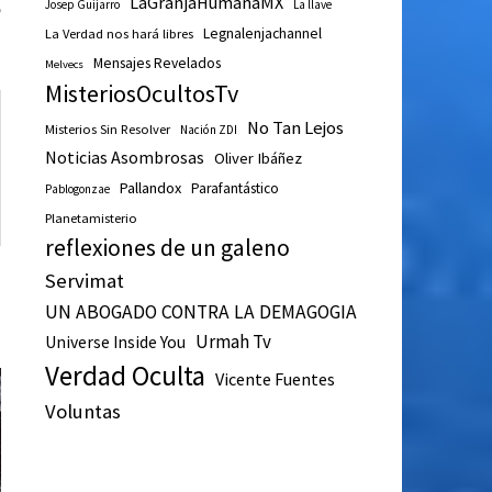
LaGranjaHumanaMX
5
Josep Guijarro
La llave
Legnalenjachannel
La Verdad nos hará libres
Mensajes Revelados
Melvecs
MisteriosOcultosTv
No Tan Lejos
Misterios Sin Resolver
Nación ZDI
Noticias Asombrosas
Oliver Ibáñez
Pallandox
Parafantástico
Pablogonzae
Planetamisterio
reflexiones de un galeno
Servimat
UN ABOGADO CONTRA LA DEMAGOGIA
Urmah Tv
Universe Inside You
Verdad Oculta
Vicente Fuentes
Voluntas