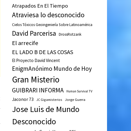
Atrapados En El Tiempo
Atraviesa lo desconocido
Cielos Tóxicos Geoingeniería Sobre Latinoamérica
David Parcerisa
DrossRotzank
El arrecife
EL LADO B DE LAS COSAS
El Proyecto David Vincent
EnigmAnónimo Mundo de Hoy
Gran Misterio
GUIBRARI INFORMA
Human Survival TV
Entrada
E
Jaconor 73
JC Gigamisterios
Jorge Guerra
siguiente:
l
Jose Luis de Mundo
s
Desconocido
y