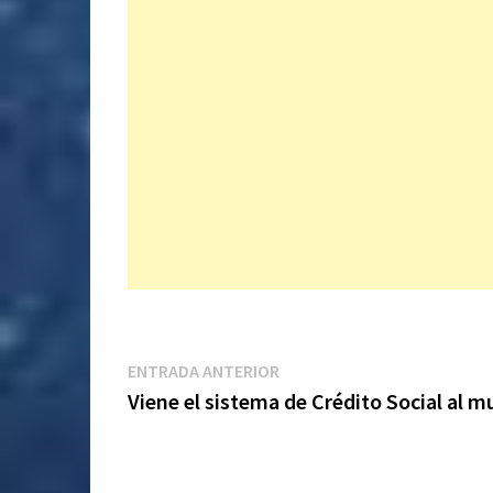
Navegación
Entrada
ENTRADA ANTERIOR
anterior:
Viene el sistema de Crédito Social al 
de
entradas