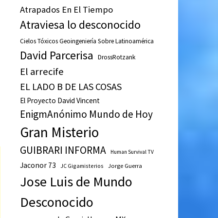
Atrapados En El Tiempo
Atraviesa lo desconocido
Cielos Tóxicos Geoingeniería Sobre Latinoamérica
David Parcerisa
DrossRotzank
El arrecife
EL LADO B DE LAS COSAS
El Proyecto David Vincent
EnigmAnónimo Mundo de Hoy
Gran Misterio
GUIBRARI INFORMA
Human Survival TV
Jaconor 73
JC Gigamisterios
Jorge Guerra
Jose Luis de Mundo
Desconocido