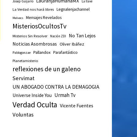
LaGranjaHumanaMX
Josep Guijarro
La llave
Legnalenjachannel
La Verdad nos hará libres
Mensajes Revelados
Melvecs
MisteriosOcultosTv
No Tan Lejos
Misterios Sin Resolver
Nación ZDI
Noticias Asombrosas
Oliver Ibáñez
Pallandox
Parafantástico
Pablogonzae
Planetamisterio
reflexiones de un galeno
Servimat
UN ABOGADO CONTRA LA DEMAGOGIA
Urmah Tv
Universe Inside You
Verdad Oculta
Vicente Fuentes
Voluntas