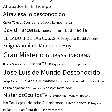
Atrapados En El Tiempo
Atraviesa lo desconocido
Cielos Tóxicos Geoingeniería Sobre Latinoamérica
David Parcerisa
El arrecife
DrossRotzank
EL LADO B DE LAS COSAS
El Proyecto David Vincent
EnigmAnónimo Mundo de Hoy
Gran Misterio
GUIBRARI INFORMA
Jaconor 73
JC Gigamisterios
Jorge Guerra
Human Survival TV
Jose Luis de Mundo Desconocido
LaGranjaHumanaMX
La Verdad nos hará libres
Josep Guijarro
La llave
Legnalenjachannel
Mensajes Revelados
Melvecs
MisteriosOcultosTv
Misterios Sin Resolver
Nación ZDI
No Tan Lejos
Noticias Asombrosas
Oliver Ibáñez
Pablogonzae
Pallandox
Parafantástico
Planetamisterio