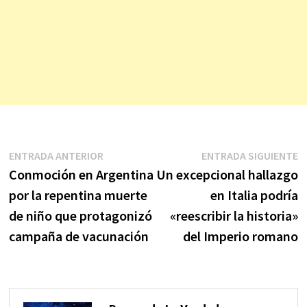
Navegación
Entrada
E
ENTRADA ANTERIOR
ENTRADA SIGUIENTE
anterior:
s
Conmoción en Argentina
Un excepcional hallazgo
de
por la repentina muerte
en Italia podría
entradas
de niño que protagonizó
«reescribir la historia»
campaña de vacunación
del Imperio romano