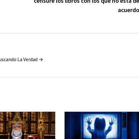
censure los libros con los que no está d
acuerd
Buscando La Verdad →