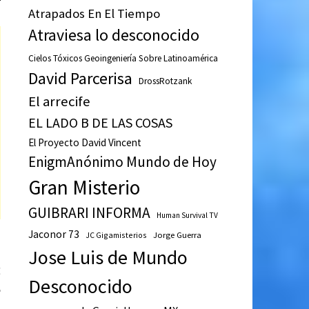
Atrapados En El Tiempo
Atraviesa lo desconocido
Cielos Tóxicos Geoingeniería Sobre Latinoamérica
David Parcerisa
DrossRotzank
El arrecife
EL LADO B DE LAS COSAS
El Proyecto David Vincent
EnigmAnónimo Mundo de Hoy
Gran Misterio
GUIBRARI INFORMA
Human Survival TV
Jaconor 73
JC Gigamisterios
Jorge Guerra
Jose Luis de Mundo
Entrada
E
Desconocido
siguiente:
e