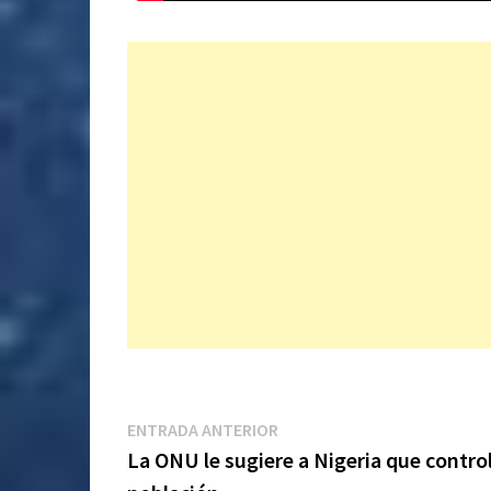
Navegación
Entrada
ENTRADA ANTERIOR
anterior:
La ONU le sugiere a Nigeria que control
de