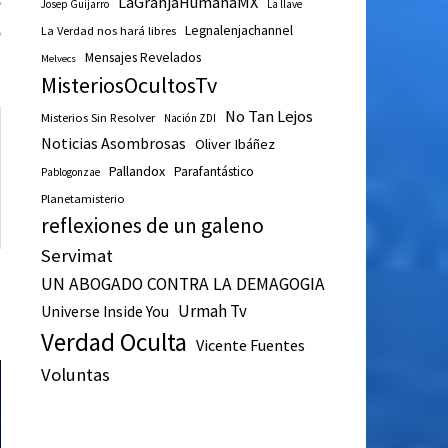
e
LaGranjaHumanaMX
Josep Guijarro
La llave
o
Legnalenjachannel
La Verdad nos hará libres
Mensajes Revelados
Melvecs
MisteriosOcultosTv
No Tan Lejos
Misterios Sin Resolver
Nación ZDI
Noticias Asombrosas
Oliver Ibáñez
Pallandox
Parafantástico
Pablogonzae
Planetamisterio
reflexiones de un galeno
Servimat
UN ABOGADO CONTRA LA DEMAGOGIA
Urmah Tv
Universe Inside You
Verdad Oculta
Vicente Fuentes
Voluntas