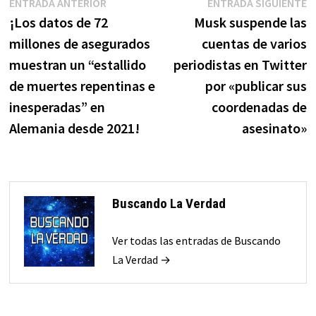
Navegación
Entrada
E
ENTRADA ANTERIOR
ENTRADA SIGUIENTE
anterior:
s
¡Los datos de 72
Musk suspende las
de
millones de asegurados
cuentas de varios
entradas
muestran un “estallido
periodistas en Twitter
de muertes repentinas e
por «publicar sus
inesperadas” en
coordenadas de
Alemania desde 2021!
asesinato»
Buscando La Verdad
Ver todas las entradas de Buscando
La Verdad →