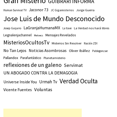
Gran Misterio
GUIBRARI INFORMA
Jaconor 73
JC Gigamisterios
Jorge Guerra
Human Survival TV
Jose Luis de Mundo Desconocido
LaGranjaHumanaMX
La Verdad nos hará libres
Josep Guijarro
La llave
Legnalenjachannel
Mensajes Revelados
Melvecs
MisteriosOcultosTv
Misterios Sin Resolver
Nación ZDI
No Tan Lejos
Noticias Asombrosas
Oliver Ibáñez
Pablogonzae
Pallandox
Parafantástico
Planetamisterio
reflexiones de un galeno
Servimat
UN ABOGADO CONTRA LA DEMAGOGIA
Verdad Oculta
Urmah Tv
Universe Inside You
Voluntas
Vicente Fuentes