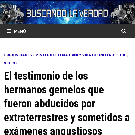
Saltar
al
contenido
MENÚ
CURIOSIDADES
/
MISTERIO
/
TEMA OVNI Y VIDA EXTRATERRESTRE
/
VÍDEOS
El testimonio de los
hermanos gemelos que
fueron abducidos por
extraterrestres y sometidos a
exámenes angustiosos