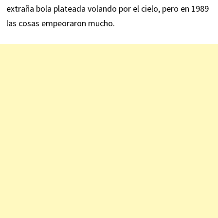
extraña bola plateada volando por el cielo, pero en 1989
las cosas empeoraron mucho.