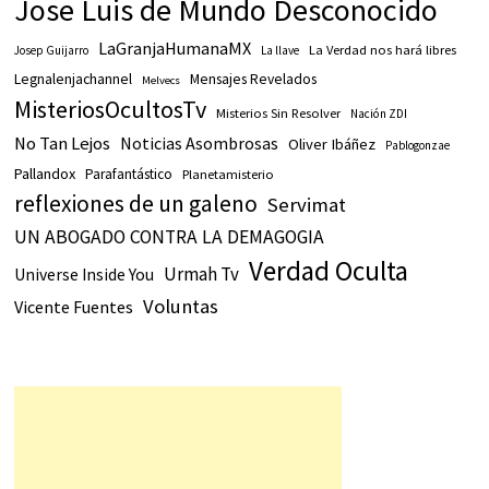
Jose Luis de Mundo Desconocido
LaGranjaHumanaMX
La Verdad nos hará libres
Josep Guijarro
La llave
Legnalenjachannel
Mensajes Revelados
Melvecs
MisteriosOcultosTv
Misterios Sin Resolver
Nación ZDI
No Tan Lejos
Noticias Asombrosas
Oliver Ibáñez
Pablogonzae
Pallandox
Parafantástico
Planetamisterio
reflexiones de un galeno
Servimat
UN ABOGADO CONTRA LA DEMAGOGIA
Verdad Oculta
Urmah Tv
Universe Inside You
Voluntas
Vicente Fuentes