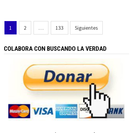
Paginación
1
2
…
133
Siguientes
de
entradas
COLABORA CON BUSCANDO LA VERDAD