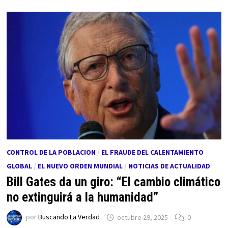
CONTROL DE LA POBLACION
/
EL FRAUDE DEL CALENTAMIENTO
GLOBAL
/
EL NUEVO ORDEN MUNDIAL
/
NOTICIAS DE ACTUALIDAD
Bill Gates da un giro: “El cambio climático
no extinguirá a la humanidad”
por
Buscando La Verdad
octubre 29, 2025
0