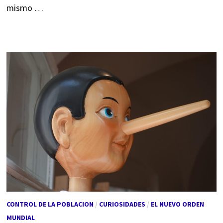
mismo …
CONTROL DE LA POBLACION
/
CURIOSIDADES
/
EL NUEVO ORDEN
MUNDIAL