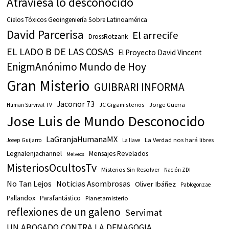
Atraviesa lo desconocido
Cielos Tóxicos Geoingeniería Sobre Latinoamérica
David Parcerisa
El arrecife
DrossRotzank
EL LADO B DE LAS COSAS
El Proyecto David Vincent
EnigmAnónimo Mundo de Hoy
Gran Misterio
GUIBRARI INFORMA
Jaconor 73
JC Gigamisterios
Jorge Guerra
Human Survival TV
Jose Luis de Mundo Desconocido
LaGranjaHumanaMX
La Verdad nos hará libres
Josep Guijarro
La llave
Legnalenjachannel
Mensajes Revelados
Melvecs
MisteriosOcultosTv
Misterios Sin Resolver
Nación ZDI
No Tan Lejos
Noticias Asombrosas
Oliver Ibáñez
Pablogonzae
Pallandox
Parafantástico
Planetamisterio
reflexiones de un galeno
Servimat
UN ABOGADO CONTRA LA DEMAGOGIA