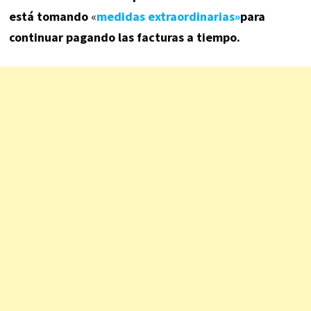
está tomando
«
medidas extraordinarias»
para
continuar pagando las facturas a tiempo.