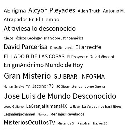
Alcyon Pleyades
AEnigma
Antonio M.
Alien Truth
Atrapados En El Tiempo
Atraviesa lo desconocido
Cielos Tóxicos Geoingeniería Sobre Latinoamérica
David Parcerisa
El arrecife
DrossRotzank
EL LADO B DE LAS COSAS
El Proyecto David Vincent
EnigmAnónimo Mundo de Hoy
Gran Misterio
GUIBRARI INFORMA
Jaconor 73
JC Gigamisterios
Jorge Guerra
Human Survival TV
Jose Luis de Mundo Desconocido
LaGranjaHumanaMX
La Verdad nos hará libres
Josep Guijarro
La llave
Legnalenjachannel
Mensajes Revelados
Melvecs
MisteriosOcultosTv
Misterios Sin Resolver
Nación ZDI