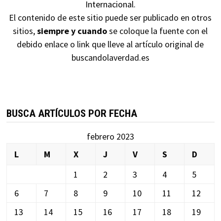
Internacional
.
El contenido de este sitio puede ser publicado en otros
sitios,
siempre y cuando
se coloque la fuente con el
debido enlace o link que lleve al artículo original de
buscandolaverdad.es
BUSCA ARTÍCULOS POR FECHA
febrero 2023
L
M
X
J
V
S
D
1
2
3
4
5
6
7
8
9
10
11
12
13
14
15
16
17
18
19