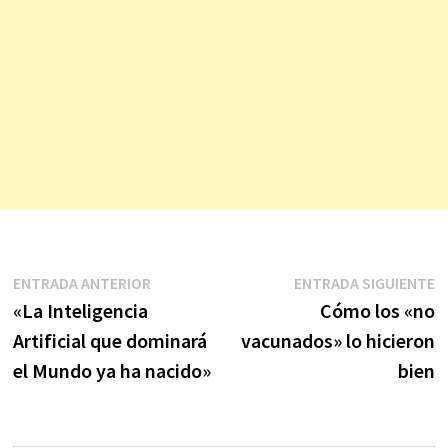
Navegación
Entrada
E
ENTRADA ANTERIOR
ENTRADA SIGUIENTE
anterior:
s
«La Inteligencia
Cómo los «no
de
Artificial que dominará
vacunados» lo hicieron
entradas
el Mundo ya ha nacido»
bien