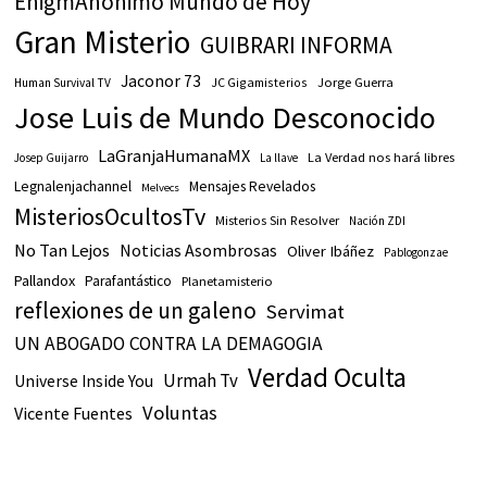
EnigmAnónimo Mundo de Hoy
Gran Misterio
GUIBRARI INFORMA
Jaconor 73
JC Gigamisterios
Jorge Guerra
Human Survival TV
Jose Luis de Mundo Desconocido
LaGranjaHumanaMX
La Verdad nos hará libres
Josep Guijarro
La llave
Legnalenjachannel
Mensajes Revelados
Melvecs
MisteriosOcultosTv
Misterios Sin Resolver
Nación ZDI
No Tan Lejos
Noticias Asombrosas
Oliver Ibáñez
Pablogonzae
Pallandox
Parafantástico
Planetamisterio
reflexiones de un galeno
Servimat
UN ABOGADO CONTRA LA DEMAGOGIA
Verdad Oculta
Urmah Tv
Universe Inside You
Voluntas
Vicente Fuentes