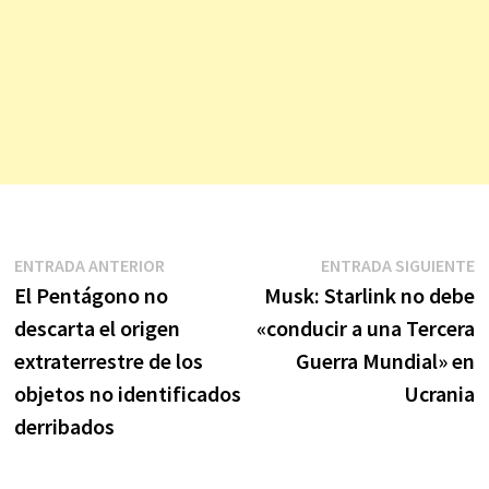
Navegación
Entrada
E
ENTRADA ANTERIOR
ENTRADA SIGUIENTE
anterior:
s
El Pentágono no
Musk: Starlink no debe
de
descarta el origen
«conducir a una Tercera
entradas
extraterrestre de los
Guerra Mundial» en
objetos no identificados
Ucrania
derribados