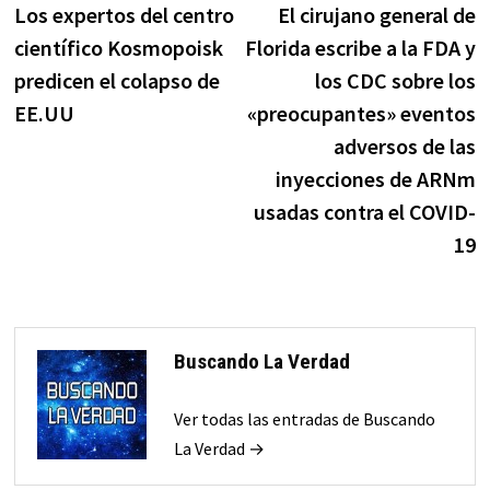
anterior:
s
Los expertos del centro
El cirujano general de
de
científico Kosmopoisk
Florida escribe a la FDA y
entradas
predicen el colapso de
los CDC sobre los
EE.UU
«preocupantes» eventos
adversos de las
inyecciones de ARNm
usadas contra el COVID-
19
Buscando La Verdad
Ver todas las entradas de Buscando
La Verdad →