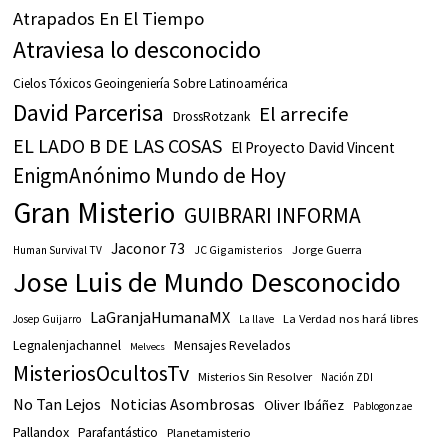
Atrapados En El Tiempo
Atraviesa lo desconocido
Cielos Tóxicos Geoingeniería Sobre Latinoamérica
David Parcerisa
El arrecife
DrossRotzank
EL LADO B DE LAS COSAS
El Proyecto David Vincent
EnigmAnónimo Mundo de Hoy
Gran Misterio
GUIBRARI INFORMA
Jaconor 73
JC Gigamisterios
Jorge Guerra
Human Survival TV
Jose Luis de Mundo Desconocido
LaGranjaHumanaMX
La Verdad nos hará libres
Josep Guijarro
La llave
Legnalenjachannel
Mensajes Revelados
Melvecs
MisteriosOcultosTv
Misterios Sin Resolver
Nación ZDI
No Tan Lejos
Noticias Asombrosas
Oliver Ibáñez
Pablogonzae
Pallandox
Parafantástico
Planetamisterio