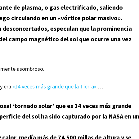
nte de plasma, o gas electrificado, saliendo
uego circulando en un «vórtice polar masivo».
n desconcertados, especulan que la prominencia
n del campo magnético del sol que ocurre una vez
utamente asombroso.
 y era
«14 veces más grande que la Tierra»
…
osal ‘tornado solar’ que es 14 veces más grande
uperficie del sol ha sido capturado por la NASA en u
calor, medía más de 74 500 millas de altura y se