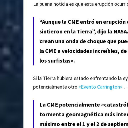
La buena noticia es que esta erupción ocurr
“Aunque la CME entró en erupción d
sintieron en la Tierra”, dijo la NAS
crean una onda de choque que puede
la CME a velocidades increíbles, d
los surfistas».
Si la Tierra hubiera estado enfrentando la 
potencialmente otro
«Evento Carrington»
La CME potencialmente «catastrófi
tormenta geomagnética más intensa
máximo entre el 1 y el 2 de septie