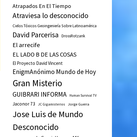
Atrapados En El Tiempo
Atraviesa lo desconocido
Cielos Tóxicos Geoingeniería Sobre Latinoamérica
David Parcerisa
DrossRotzank
El arrecife
EL LADO B DE LAS COSAS
El Proyecto David Vincent
EnigmAnónimo Mundo de Hoy
a
Gran Misterio
s
GUIBRARI INFORMA
Human Survival TV
Jaconor 73
JC Gigamisterios
Jorge Guerra
Jose Luis de Mundo
Desconocido