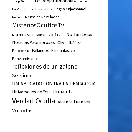
LaGranjaHumanaMX
Josep Guijarro
La llave
Legnalenjachannel
La Verdad nos hará libres
Mensajes Revelados
Melvecs
MisteriosOcultosTv
No Tan Lejos
Misterios Sin Resolver
Nación ZDI
Noticias Asombrosas
Oliver Ibáñez
Pallandox
Parafantástico
Pablogonzae
Planetamisterio
reflexiones de un galeno
Servimat
UN ABOGADO CONTRA LA DEMAGOGIA
Urmah Tv
Universe Inside You
Verdad Oculta
Vicente Fuentes
Voluntas