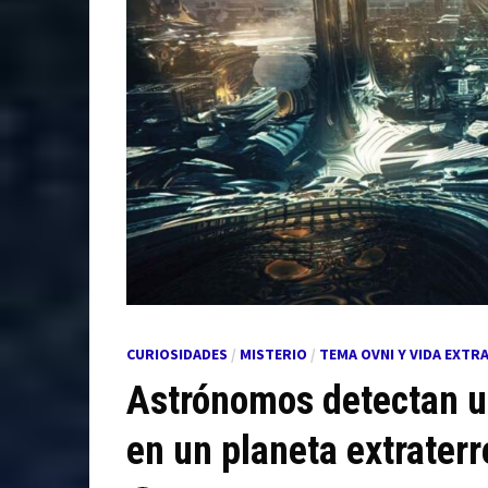
CURIOSIDADES
/
MISTERIO
/
TEMA OVNI Y VIDA EXTR
Astrónomos detectan un
en un planeta extraterr