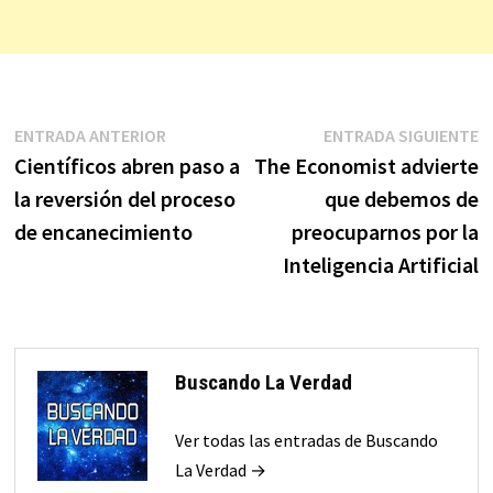
Navegación
Entrada
E
ENTRADA ANTERIOR
ENTRADA SIGUIENTE
anterior:
s
Científicos abren paso a
The Economist advierte
de
la reversión del proceso
que debemos de
entradas
de encanecimiento
preocuparnos por la
Inteligencia Artificial
Buscando La Verdad
Ver todas las entradas de Buscando
La Verdad →