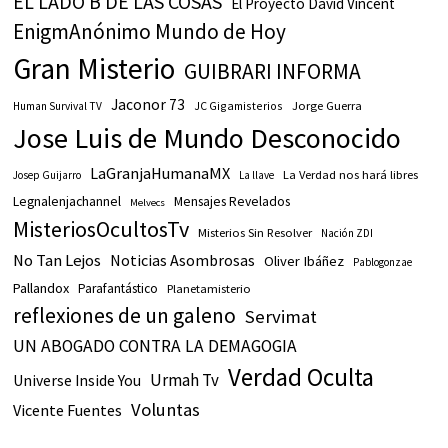
EL LADO B DE LAS COSAS
El Proyecto David Vincent
EnigmAnónimo Mundo de Hoy
Gran Misterio
GUIBRARI INFORMA
Jaconor 73
JC Gigamisterios
Jorge Guerra
Human Survival TV
Jose Luis de Mundo Desconocido
LaGranjaHumanaMX
La Verdad nos hará libres
Josep Guijarro
La llave
Legnalenjachannel
Mensajes Revelados
Melvecs
MisteriosOcultosTv
Misterios Sin Resolver
Nación ZDI
No Tan Lejos
Noticias Asombrosas
Oliver Ibáñez
Pablogonzae
Pallandox
Parafantástico
Planetamisterio
reflexiones de un galeno
Servimat
UN ABOGADO CONTRA LA DEMAGOGIA
Verdad Oculta
Urmah Tv
Universe Inside You
Voluntas
Vicente Fuentes