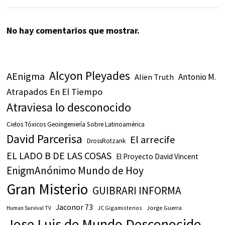
No hay comentarios que mostrar.
Alcyon Pleyades
AEnigma
Antonio M.
Alien Truth
Atrapados En El Tiempo
Atraviesa lo desconocido
Cielos Tóxicos Geoingeniería Sobre Latinoamérica
David Parcerisa
El arrecife
DrossRotzank
EL LADO B DE LAS COSAS
El Proyecto David Vincent
EnigmAnónimo Mundo de Hoy
Gran Misterio
GUIBRARI INFORMA
Jaconor 73
JC Gigamisterios
Jorge Guerra
Human Survival TV
Jose Luis de Mundo Desconocido