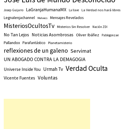
LaGranjaHumanaMX
La Verdad nos hará libres
Josep Guijarro
La llave
Legnalenjachannel
Mensajes Revelados
Melvecs
MisteriosOcultosTv
Misterios Sin Resolver
Nación ZDI
No Tan Lejos
Noticias Asombrosas
Oliver Ibáñez
Pablogonzae
Pallandox
Parafantástico
Planetamisterio
reflexiones de un galeno
Servimat
UN ABOGADO CONTRA LA DEMAGOGIA
Verdad Oculta
Urmah Tv
Universe Inside You
Voluntas
Vicente Fuentes