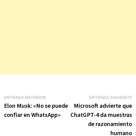
Navegación
Entrada
E
ENTRADA ANTERIOR
ENTRADA SIGUIENTE
anterior:
s
Elon Musk: «No se puede
Microsoft advierte que
de
confiar en WhatsApp»
ChatGPT-4 da muestras
entradas
de razonamiento
humano