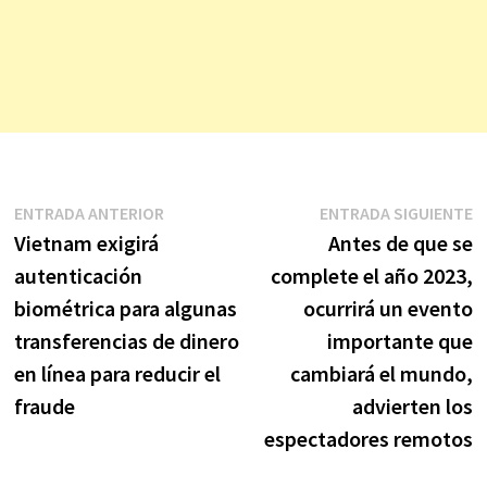
Navegación
Entrada
E
ENTRADA ANTERIOR
ENTRADA SIGUIENTE
anterior:
s
Vietnam exigirá
Antes de que se
de
autenticación
complete el año 2023,
entradas
biométrica para algunas
ocurrirá un evento
transferencias de dinero
importante que
en línea para reducir el
cambiará el mundo,
fraude
advierten los
espectadores remotos