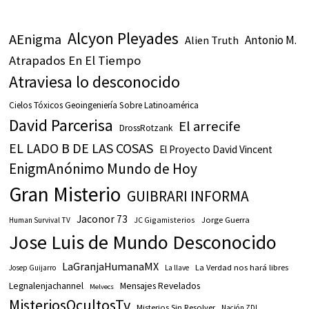
Alcyon Pleyades
AEnigma
Antonio M.
Alien Truth
Atrapados En El Tiempo
Atraviesa lo desconocido
Cielos Tóxicos Geoingeniería Sobre Latinoamérica
David Parcerisa
El arrecife
DrossRotzank
EL LADO B DE LAS COSAS
El Proyecto David Vincent
EnigmAnónimo Mundo de Hoy
Gran Misterio
GUIBRARI INFORMA
Jaconor 73
JC Gigamisterios
Jorge Guerra
Human Survival TV
Jose Luis de Mundo Desconocido
LaGranjaHumanaMX
La Verdad nos hará libres
Josep Guijarro
La llave
Legnalenjachannel
Mensajes Revelados
Melvecs
MisteriosOcultosTv
Misterios Sin Resolver
Nación ZDI