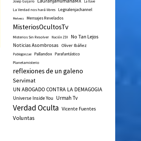
LaGranjaHumanaMX
Josep Guijarro
La llave
Legnalenjachannel
La Verdad nos hará libres
Mensajes Revelados
Melvecs
MisteriosOcultosTv
No Tan Lejos
Misterios Sin Resolver
Nación ZDI
Noticias Asombrosas
Oliver Ibáñez
Pallandox
Parafantástico
Pablogonzae
Planetamisterio
reflexiones de un galeno
Servimat
UN ABOGADO CONTRA LA DEMAGOGIA
Urmah Tv
Universe Inside You
Verdad Oculta
Vicente Fuentes
Voluntas