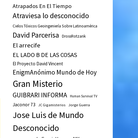
ú
Atrapados En El Tiempo
Atraviesa lo desconocido
Cielos Tóxicos Geoingeniería Sobre Latinoamérica
David Parcerisa
DrossRotzank
El arrecife
EL LADO B DE LAS COSAS
El Proyecto David Vincent
EnigmAnónimo Mundo de Hoy
Gran Misterio
GUIBRARI INFORMA
Human Survival TV
Jaconor 73
JC Gigamisterios
Jorge Guerra
Jose Luis de Mundo
Desconocido