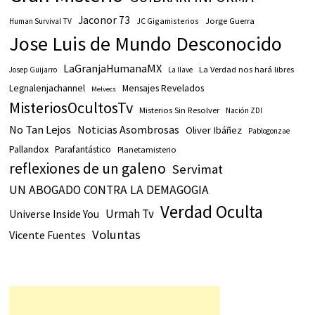
Jaconor 73
JC Gigamisterios
Jorge Guerra
Human Survival TV
Jose Luis de Mundo Desconocido
LaGranjaHumanaMX
La Verdad nos hará libres
Josep Guijarro
La llave
Legnalenjachannel
Mensajes Revelados
Melvecs
MisteriosOcultosTv
Misterios Sin Resolver
Nación ZDI
No Tan Lejos
Noticias Asombrosas
Oliver Ibáñez
Pablogonzae
Pallandox
Parafantástico
Planetamisterio
reflexiones de un galeno
Servimat
UN ABOGADO CONTRA LA DEMAGOGIA
Verdad Oculta
Urmah Tv
Universe Inside You
Voluntas
Vicente Fuentes