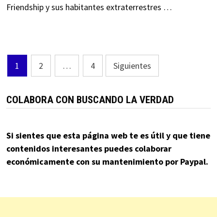
Friendship y sus habitantes extraterrestres …
Paginación
1
2
…
4
Siguientes
de
entradas
COLABORA CON BUSCANDO LA VERDAD
Si sientes que esta página web te es útil y que tiene
contenidos interesantes puedes colaborar
económicamente con su mantenimiento por Paypal.