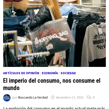
ARTÍCULOS DE OPINIÓN
/
ECONOMÍA
/
SOCIEDAD
El imperio del consumo, nos consume el
mundo
por
Buscando La Verdad
diciembre 17, 2023
0
La explosión del consumo en el mundo actual mete más