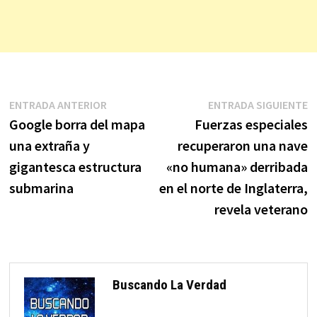
Navegación
Entrada
E
ENTRADA ANTERIOR
ENTRADA SIGUIENTE
anterior:
s
Google borra del mapa
Fuerzas especiales
de
una extraña y
recuperaron una nave
entradas
gigantesca estructura
«no humana» derribada
submarina
en el norte de Inglaterra,
revela veterano
Buscando La Verdad