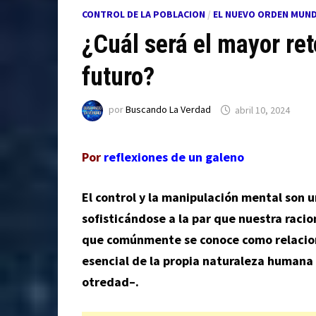
CONTROL DE LA POBLACION
/
EL NUEVO ORDEN MUND
¿Cuál será el mayor re
futuro?
por
Buscando La Verdad
abril 10, 2024
Por
reflexiones de un galeno
El control y la manipulación mental son 
sofisticándose a la par que nuestra racio
que comúnmente se conoce como relacion
esencial de la propia naturaleza humana 
otredad–.