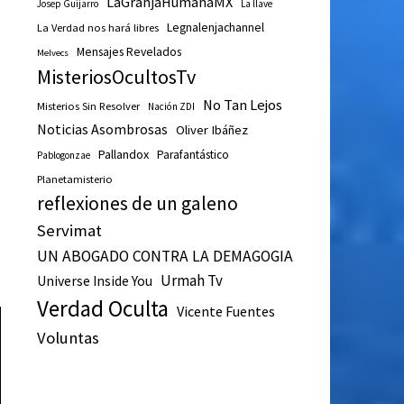
LaGranjaHumanaMX
Josep Guijarro
La llave
Legnalenjachannel
La Verdad nos hará libres
Mensajes Revelados
Melvecs
MisteriosOcultosTv
No Tan Lejos
Misterios Sin Resolver
Nación ZDI
Noticias Asombrosas
Oliver Ibáñez
Pallandox
Parafantástico
Pablogonzae
Planetamisterio
reflexiones de un galeno
Servimat
UN ABOGADO CONTRA LA DEMAGOGIA
Urmah Tv
Universe Inside You
Verdad Oculta
Vicente Fuentes
Voluntas