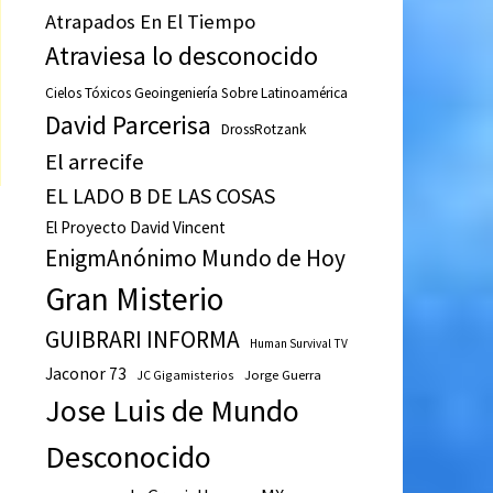
Atrapados En El Tiempo
Atraviesa lo desconocido
Cielos Tóxicos Geoingeniería Sobre Latinoamérica
David Parcerisa
DrossRotzank
El arrecife
EL LADO B DE LAS COSAS
El Proyecto David Vincent
EnigmAnónimo Mundo de Hoy
Gran Misterio
GUIBRARI INFORMA
Human Survival TV
Jaconor 73
JC Gigamisterios
Jorge Guerra
Jose Luis de Mundo
Desconocido