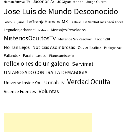
Jaconor 73
JC Gigamisterios
Jorge Guerra
Human Survival TV
Jose Luis de Mundo Desconocido
LaGranjaHumanaMX
La Verdad nos hará libres
Josep Guijarro
La llave
Legnalenjachannel
Mensajes Revelados
Melvecs
MisteriosOcultosTv
Misterios Sin Resolver
Nación ZDI
No Tan Lejos
Noticias Asombrosas
Oliver Ibáñez
Pablogonzae
Pallandox
Parafantástico
Planetamisterio
reflexiones de un galeno
Servimat
UN ABOGADO CONTRA LA DEMAGOGIA
Verdad Oculta
Urmah Tv
Universe Inside You
Voluntas
Vicente Fuentes