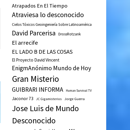
Atrapados En El Tiempo
Atraviesa lo desconocido
Cielos Tóxicos Geoingeniería Sobre Latinoamérica
David Parcerisa
DrossRotzank
El arrecife
EL LADO B DE LAS COSAS
El Proyecto David Vincent
EnigmAnónimo Mundo de Hoy
Gran Misterio
GUIBRARI INFORMA
Human Survival TV
Jaconor 73
JC Gigamisterios
Jorge Guerra
Jose Luis de Mundo
Desconocido