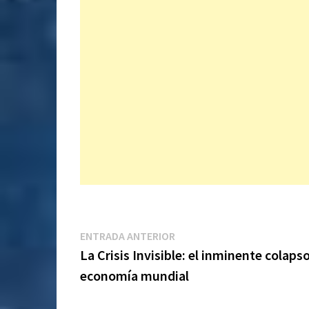
Navegación
Entrada
ENTRADA ANTERIOR
anterior:
La Crisis Invisible: el inminente colapso
de
economía mundial
entradas