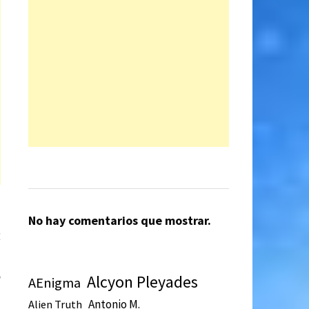
No hay comentarios que mostrar.
Entrada
E
siguiente:
n
o
Alcyon Pleyades
AEnigma
Antonio M.
Alien Truth