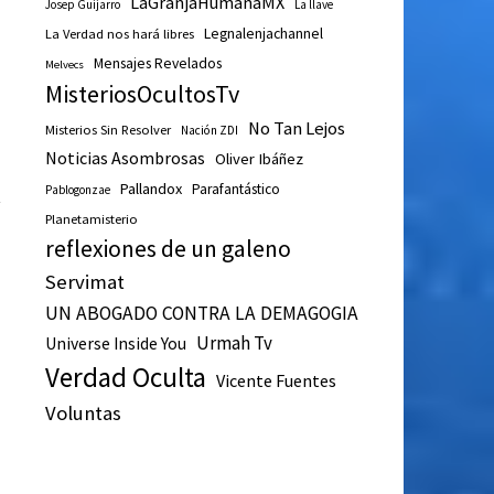
LaGranjaHumanaMX
Josep Guijarro
La llave
Legnalenjachannel
La Verdad nos hará libres
Mensajes Revelados
Melvecs
MisteriosOcultosTv
No Tan Lejos
Misterios Sin Resolver
Nación ZDI
Noticias Asombrosas
Oliver Ibáñez
Pallandox
Parafantástico
Pablogonzae
Planetamisterio
reflexiones de un galeno
Servimat
UN ABOGADO CONTRA LA DEMAGOGIA
Urmah Tv
Universe Inside You
Verdad Oculta
Vicente Fuentes
Voluntas