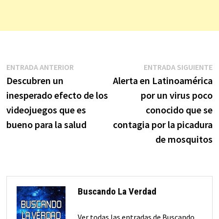
Navegación
Entrada
E
ENTRADA ANTERIOR
ENTRADA SIGUIENTE
anterior:
s
Descubren un
Alerta en Latinoamérica
de
inesperado efecto de los
por un virus poco
entradas
videojuegos que es
conocido que se
bueno para la salud
contagia por la picadura
de mosquitos
Buscando La Verdad
Ver todas las entradas de Buscando