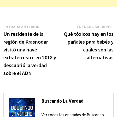
Navegación
Entrada
E
ENTRADA ANTERIOR
ENTRADA SIGUIENTE
anterior:
s
Un residente de la
Qué tóxicos hay en los
de
región de Krasnodar
pañales para bebés y
entradas
visitó una nave
cuáles son las
extraterrestre en 2018 y
alternativas
descubrió la verdad
sobre el ADN
Buscando La Verdad
Ver todas las entradas de Buscando