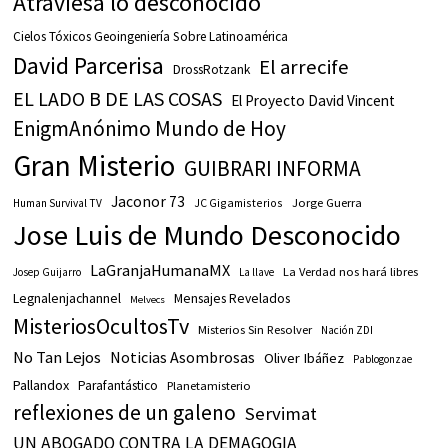
Atraviesa lo desconocido
Cielos Tóxicos Geoingeniería Sobre Latinoamérica
David Parcerisa
El arrecife
DrossRotzank
EL LADO B DE LAS COSAS
El Proyecto David Vincent
EnigmAnónimo Mundo de Hoy
Gran Misterio
GUIBRARI INFORMA
Jaconor 73
JC Gigamisterios
Jorge Guerra
Human Survival TV
Jose Luis de Mundo Desconocido
LaGranjaHumanaMX
La Verdad nos hará libres
Josep Guijarro
La llave
Legnalenjachannel
Mensajes Revelados
Melvecs
MisteriosOcultosTv
Misterios Sin Resolver
Nación ZDI
No Tan Lejos
Noticias Asombrosas
Oliver Ibáñez
Pablogonzae
Pallandox
Parafantástico
Planetamisterio
reflexiones de un galeno
Servimat
UN ABOGADO CONTRA LA DEMAGOGIA