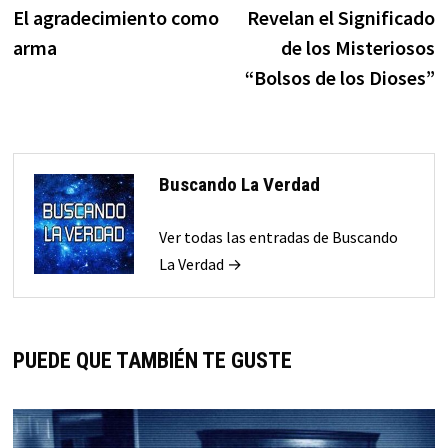
anterior:
s
El agradecimiento como
Revelan el Significado
de
arma
de los Misteriosos
entradas
“Bolsos de los Dioses”
Buscando La Verdad
Ver todas las entradas de Buscando
La Verdad →
PUEDE QUE TAMBIÉN TE GUSTE