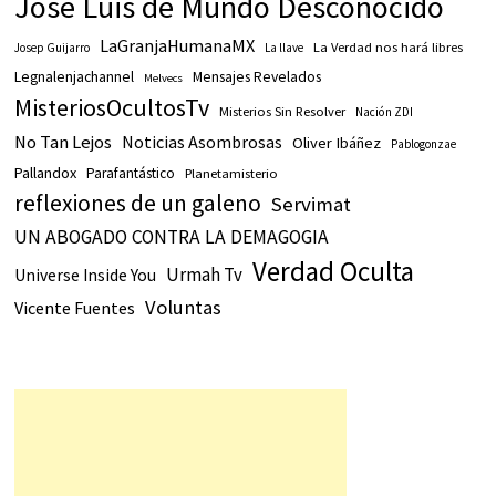
Jose Luis de Mundo Desconocido
LaGranjaHumanaMX
La Verdad nos hará libres
Josep Guijarro
La llave
Legnalenjachannel
Mensajes Revelados
Melvecs
MisteriosOcultosTv
Misterios Sin Resolver
Nación ZDI
No Tan Lejos
Noticias Asombrosas
Oliver Ibáñez
Pablogonzae
Pallandox
Parafantástico
Planetamisterio
reflexiones de un galeno
Servimat
UN ABOGADO CONTRA LA DEMAGOGIA
Verdad Oculta
Urmah Tv
Universe Inside You
Voluntas
Vicente Fuentes