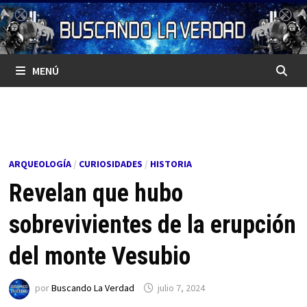
Saltar
al
contenido
MENÚ
ARQUEOLOGÍA
/
CURIOSIDADES
/
HISTORIA
Revelan que hubo
sobrevivientes de la erupción
del monte Vesubio
por
Buscando La Verdad
julio 7, 2024