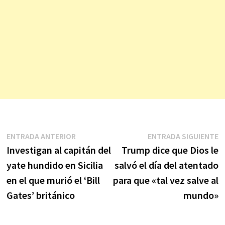
Navegación
Entrada
E
ENTRADA ANTERIOR
ENTRADA SIGUIENTE
anterior:
s
Investigan al capitán del
Trump dice que Dios le
de
yate hundido en Sicilia
salvó el día del atentado
entradas
en el que murió el ‘Bill
para que «tal vez salve al
Gates’ británico
mundo»