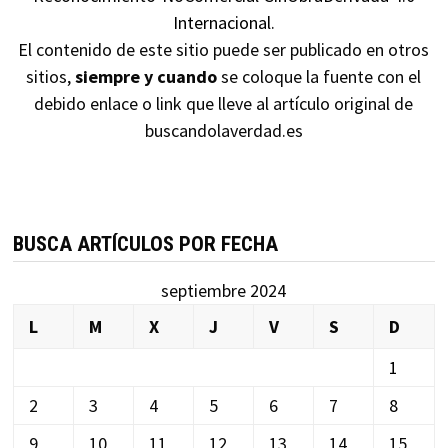
Internacional
.
El contenido de este sitio puede ser publicado en otros
sitios,
siempre y cuando
se coloque la fuente con el
debido enlace o link que lleve al artículo original de
buscandolaverdad.es
BUSCA ARTÍCULOS POR FECHA
septiembre 2024
L
M
X
J
V
S
D
1
2
3
4
5
6
7
8
9
10
11
12
13
14
15