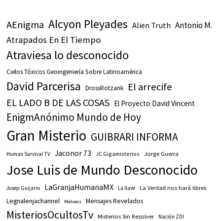
Alcyon Pleyades
AEnigma
Antonio M.
Alien Truth
Atrapados En El Tiempo
Atraviesa lo desconocido
Cielos Tóxicos Geoingeniería Sobre Latinoamérica
David Parcerisa
El arrecife
DrossRotzank
EL LADO B DE LAS COSAS
El Proyecto David Vincent
EnigmAnónimo Mundo de Hoy
Gran Misterio
GUIBRARI INFORMA
Jaconor 73
JC Gigamisterios
Jorge Guerra
Human Survival TV
Jose Luis de Mundo Desconocido
LaGranjaHumanaMX
La Verdad nos hará libres
Josep Guijarro
La llave
Legnalenjachannel
Mensajes Revelados
Melvecs
MisteriosOcultosTv
Misterios Sin Resolver
Nación ZDI