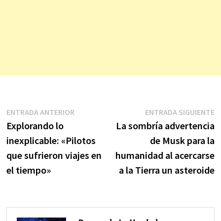
Navegación
Entrada
E
ENTRADA ANTERIOR
ENTRADA SIGUIENTE
anterior:
s
Explorando lo
La sombría advertencia
de
inexplicable: «Pilotos
de Musk para la
entradas
que sufrieron viajes en
humanidad al acercarse
el tiempo»
a la Tierra un asteroide