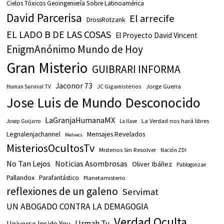
Cielos Tóxicos Geoingeniería Sobre Latinoamérica
David Parcerisa
El arrecife
DrossRotzank
EL LADO B DE LAS COSAS
El Proyecto David Vincent
EnigmAnónimo Mundo de Hoy
Gran Misterio
GUIBRARI INFORMA
Jaconor 73
JC Gigamisterios
Jorge Guerra
Human Survival TV
Jose Luis de Mundo Desconocido
LaGranjaHumanaMX
La Verdad nos hará libres
Josep Guijarro
La llave
Legnalenjachannel
Mensajes Revelados
Melvecs
MisteriosOcultosTv
Misterios Sin Resolver
Nación ZDI
No Tan Lejos
Noticias Asombrosas
Oliver Ibáñez
Pablogonzae
Pallandox
Parafantástico
Planetamisterio
reflexiones de un galeno
Servimat
UN ABOGADO CONTRA LA DEMAGOGIA
Verdad Oculta
Urmah Tv
Universe Inside You