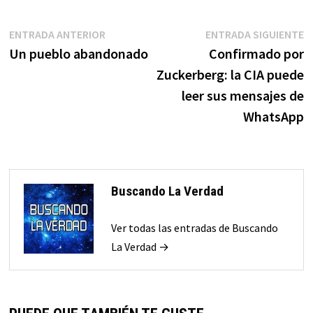
Navegación
Entrada
E
ENTRADA ANTERIOR
ENTRADA SIGUIENTE
anterior:
s
Un pueblo abandonado
Confirmado por
de
Zuckerberg: la CIA puede
entradas
leer sus mensajes de
WhatsApp
Buscando La Verdad
Ver todas las entradas de Buscando
La Verdad →