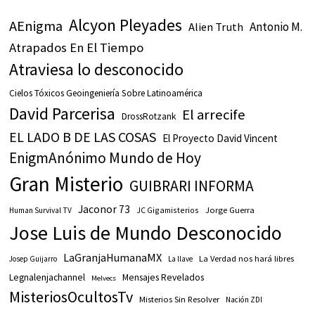
Alcyon Pleyades
AEnigma
Antonio M.
Alien Truth
Atrapados En El Tiempo
Atraviesa lo desconocido
Cielos Tóxicos Geoingeniería Sobre Latinoamérica
David Parcerisa
El arrecife
DrossRotzank
EL LADO B DE LAS COSAS
El Proyecto David Vincent
EnigmAnónimo Mundo de Hoy
Gran Misterio
GUIBRARI INFORMA
Jaconor 73
JC Gigamisterios
Jorge Guerra
Human Survival TV
Jose Luis de Mundo Desconocido
LaGranjaHumanaMX
La Verdad nos hará libres
Josep Guijarro
La llave
Legnalenjachannel
Mensajes Revelados
Melvecs
MisteriosOcultosTv
Misterios Sin Resolver
Nación ZDI