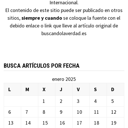
Internacional
.
El contenido de este sitio puede ser publicado en otros
sitios,
siempre y cuando
se coloque la fuente con el
debido enlace o link que lleve al artículo original de
buscandolaverdad.es
BUSCA ARTÍCULOS POR FECHA
enero 2025
L
M
X
J
V
S
D
1
2
3
4
5
6
7
8
9
10
11
12
13
14
15
16
17
18
19