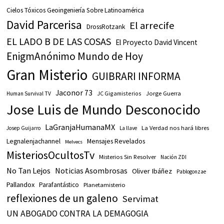
Cielos Tóxicos Geoingeniería Sobre Latinoamérica
David Parcerisa
El arrecife
DrossRotzank
EL LADO B DE LAS COSAS
El Proyecto David Vincent
EnigmAnónimo Mundo de Hoy
Gran Misterio
GUIBRARI INFORMA
Jaconor 73
JC Gigamisterios
Jorge Guerra
Human Survival TV
Jose Luis de Mundo Desconocido
LaGranjaHumanaMX
La Verdad nos hará libres
Josep Guijarro
La llave
Legnalenjachannel
Mensajes Revelados
Melvecs
MisteriosOcultosTv
Misterios Sin Resolver
Nación ZDI
No Tan Lejos
Noticias Asombrosas
Oliver Ibáñez
Pablogonzae
Pallandox
Parafantástico
Planetamisterio
reflexiones de un galeno
Servimat
UN ABOGADO CONTRA LA DEMAGOGIA