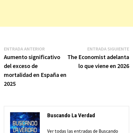
Navegación
Entrada
E
ENTRADA ANTERIOR
ENTRADA SIGUIENTE
anterior:
s
Aumento significativo
The Economist adelanta
de
del exceso de
lo que viene en 2026
entradas
mortalidad en España en
2025
Buscando La Verdad
Ver todas las entradas de Buscando