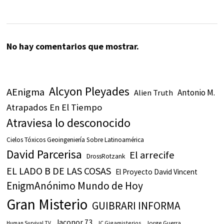
No hay comentarios que mostrar.
Alcyon Pleyades
AEnigma
Antonio M.
Alien Truth
Atrapados En El Tiempo
Atraviesa lo desconocido
Cielos Tóxicos Geoingeniería Sobre Latinoamérica
David Parcerisa
El arrecife
DrossRotzank
EL LADO B DE LAS COSAS
El Proyecto David Vincent
EnigmAnónimo Mundo de Hoy
Gran Misterio
GUIBRARI INFORMA
Jaconor 73
JC Gigamisterios
Jorge Guerra
Human Survival TV