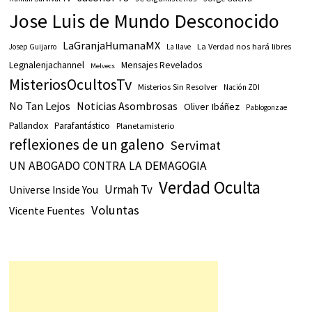
Jose Luis de Mundo Desconocido
LaGranjaHumanaMX
La Verdad nos hará libres
Josep Guijarro
La llave
Legnalenjachannel
Mensajes Revelados
Melvecs
MisteriosOcultosTv
Misterios Sin Resolver
Nación ZDI
No Tan Lejos
Noticias Asombrosas
Oliver Ibáñez
Pablogonzae
Pallandox
Parafantástico
Planetamisterio
reflexiones de un galeno
Servimat
UN ABOGADO CONTRA LA DEMAGOGIA
Verdad Oculta
Urmah Tv
Universe Inside You
Voluntas
Vicente Fuentes