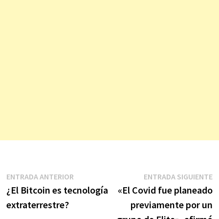
Navegación
Entrada
E
ENTRADA ANTERIOR
ENTRADA SIGUIENTE
anterior:
s
¿El Bitcoin es tecnología
«El Covid fue planeado
de
extraterrestre?
previamente por un
entradas