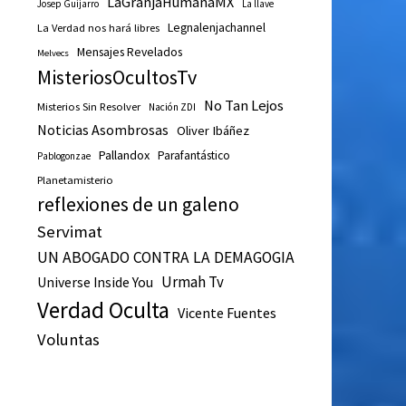
LaGranjaHumanaMX
Josep Guijarro
La llave
Legnalenjachannel
La Verdad nos hará libres
Mensajes Revelados
Melvecs
MisteriosOcultosTv
No Tan Lejos
Misterios Sin Resolver
Nación ZDI
Noticias Asombrosas
Oliver Ibáñez
Pallandox
Parafantástico
Pablogonzae
Planetamisterio
reflexiones de un galeno
Servimat
UN ABOGADO CONTRA LA DEMAGOGIA
Urmah Tv
Universe Inside You
Verdad Oculta
Vicente Fuentes
Voluntas