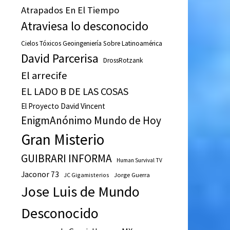
Atrapados En El Tiempo
Atraviesa lo desconocido
Cielos Tóxicos Geoingeniería Sobre Latinoamérica
David Parcerisa
DrossRotzank
El arrecife
EL LADO B DE LAS COSAS
El Proyecto David Vincent
EnigmAnónimo Mundo de Hoy
Gran Misterio
GUIBRARI INFORMA
Human Survival TV
Jaconor 73
JC Gigamisterios
Jorge Guerra
Jose Luis de Mundo
Desconocido