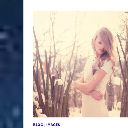
BLOG
/
IMAGES