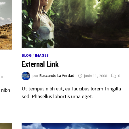
BLOG
/
IMAGES
External Link
por
Buscando La Verdad
junio 11, 2008
0
0
Ut tempus nibh elit, eu faucibus lorem fringilla
 nibh
sed. Phasellus lobortis urna eget.