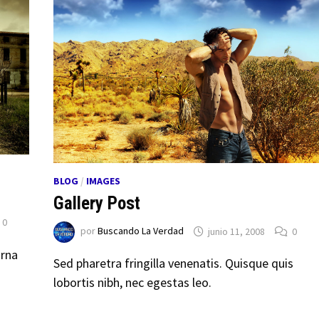
BLOG
/
IMAGES
Gallery Post
0
por
Buscando La Verdad
junio 11, 2008
0
urna
Sed pharetra fringilla venenatis. Quisque quis
lobortis nibh, nec egestas leo.