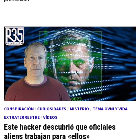
CONSPIRACIÓN
/
CURIOSIDADES
/
MISTERIO
/
TEMA OVNI Y VIDA
EXTRATERRESTRE
/
VÍDEOS
Este hacker descubrió que oficiales
aliens trabajan para «ellos»