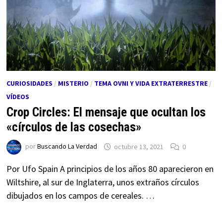
CURIOSIDADES
/
MISTERIO
/
TEMA OVNI Y VIDA EXTRATERRESTRE
/
VÍDEOS
Crop Circles: El mensaje que ocultan los
«círculos de las cosechas»
por
Buscando La Verdad
octubre 13, 2021
0
Por Ufo Spain A principios de los años 80 aparecieron en
Wiltshire, al sur de Inglaterra, unos extraños círculos
dibujados en los campos de cereales. …