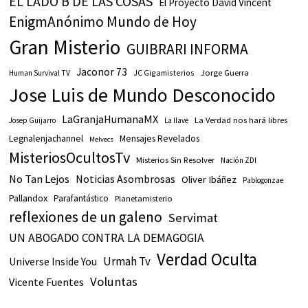
EL LADO B DE LAS COSAS
El Proyecto David Vincent
EnigmAnónimo Mundo de Hoy
Gran Misterio
GUIBRARI INFORMA
Jaconor 73
JC Gigamisterios
Jorge Guerra
Human Survival TV
Jose Luis de Mundo Desconocido
LaGranjaHumanaMX
La Verdad nos hará libres
Josep Guijarro
La llave
Legnalenjachannel
Mensajes Revelados
Melvecs
MisteriosOcultosTv
Misterios Sin Resolver
Nación ZDI
No Tan Lejos
Noticias Asombrosas
Oliver Ibáñez
Pablogonzae
Pallandox
Parafantástico
Planetamisterio
reflexiones de un galeno
Servimat
UN ABOGADO CONTRA LA DEMAGOGIA
Verdad Oculta
Urmah Tv
Universe Inside You
Voluntas
Vicente Fuentes