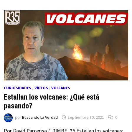
CURIOSIDADES
/
VÍDEOS
/
VOLCANES
Estallan los volcanes: ¿Qué está
pasando?
por
Buscando La Verdad
septiembre 30, 2021
0
Por David Parcerisa / RIMBEL35 Estallan los volcanes: