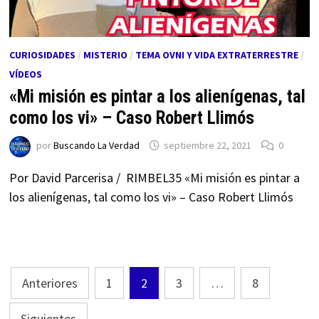
CURIOSIDADES
/
MISTERIO
/
TEMA OVNI Y VIDA EXTRATERRESTRE
/
VÍDEOS
«Mi misión es pintar a los alienígenas, tal
como los vi» – Caso Robert Llimós
por
Buscando La Verdad
septiembre 22, 2021
0
Por David Parcerisa / RIMBEL35 «Mi misión es pintar a
los alienígenas, tal como los vi» – Caso Robert Llimós
Paginación
Anteriores
1
2
3
…
8
de
Siguientes