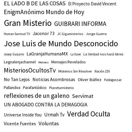
EL LADO B DE LAS COSAS
El Proyecto David Vincent
EnigmAnónimo Mundo de Hoy
Gran Misterio
GUIBRARI INFORMA
Jaconor 73
JC Gigamisterios
Jorge Guerra
Human Survival TV
Jose Luis de Mundo Desconocido
LaGranjaHumanaMX
La Verdad nos hará libres
Josep Guijarro
La llave
Legnalenjachannel
Mensajes Revelados
Melvecs
MisteriosOcultosTv
Misterios Sin Resolver
Nación ZDI
No Tan Lejos
Noticias Asombrosas
Oliver Ibáñez
Pablogonzae
Pallandox
Parafantástico
Planetamisterio
reflexiones de un galeno
Servimat
UN ABOGADO CONTRA LA DEMAGOGIA
Verdad Oculta
Urmah Tv
Universe Inside You
Voluntas
Vicente Fuentes