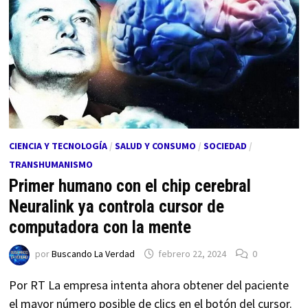
CIENCIA Y TECNOLOGÍA
/
SALUD Y CONSUMO
/
SOCIEDAD
/
TRANSHUMANISMO
Primer humano con el chip cerebral
Neuralink ya controla cursor de
computadora con la mente
por
Buscando La Verdad
febrero 22, 2024
0
Por RT La empresa intenta ahora obtener del paciente
el mayor número posible de clics en el botón del cursor.