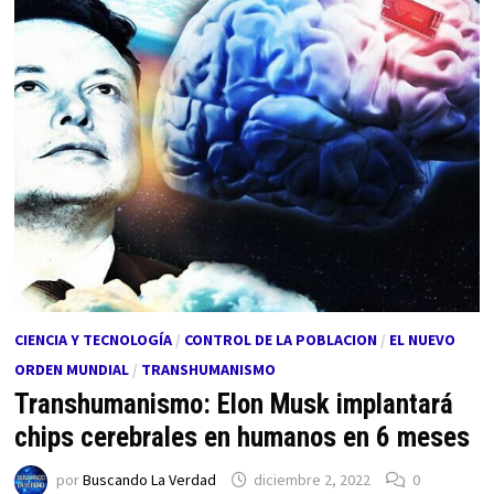
CIENCIA Y TECNOLOGÍA
/
CONTROL DE LA POBLACION
/
EL NUEVO
ORDEN MUNDIAL
/
TRANSHUMANISMO
Transhumanismo: Elon Musk implantará
chips cerebrales en humanos en 6 meses
por
Buscando La Verdad
diciembre 2, 2022
0