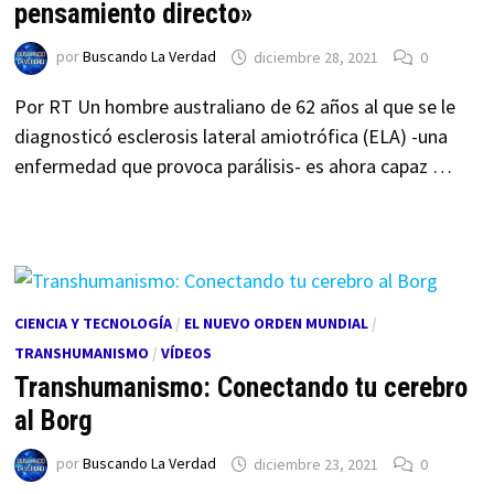
pensamiento directo»
por
Buscando La Verdad
diciembre 28, 2021
0
Por RT Un hombre australiano de 62 años al que se le
diagnosticó esclerosis lateral amiotrófica (ELA) -una
enfermedad que provoca parálisis- es ahora capaz …
CIENCIA Y TECNOLOGÍA
/
EL NUEVO ORDEN MUNDIAL
/
TRANSHUMANISMO
/
VÍDEOS
Transhumanismo: Conectando tu cerebro
al Borg
por
Buscando La Verdad
diciembre 23, 2021
0