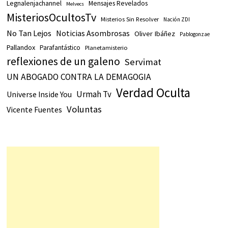
Legnalenjachannel
Mensajes Revelados
Melvecs
MisteriosOcultosTv
Misterios Sin Resolver
Nación ZDI
No Tan Lejos
Noticias Asombrosas
Oliver Ibáñez
Pablogonzae
Pallandox
Parafantástico
Planetamisterio
reflexiones de un galeno
Servimat
UN ABOGADO CONTRA LA DEMAGOGIA
Verdad Oculta
Urmah Tv
Universe Inside You
Voluntas
Vicente Fuentes