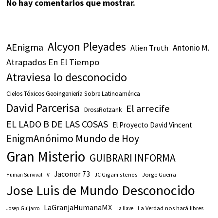
No hay comentarios que mostrar.
Alcyon Pleyades
AEnigma
Antonio M.
Alien Truth
Atrapados En El Tiempo
Atraviesa lo desconocido
Cielos Tóxicos Geoingeniería Sobre Latinoamérica
David Parcerisa
El arrecife
DrossRotzank
EL LADO B DE LAS COSAS
El Proyecto David Vincent
EnigmAnónimo Mundo de Hoy
Gran Misterio
GUIBRARI INFORMA
Jaconor 73
JC Gigamisterios
Jorge Guerra
Human Survival TV
Jose Luis de Mundo Desconocido
LaGranjaHumanaMX
La Verdad nos hará libres
Josep Guijarro
La llave