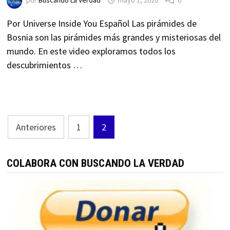
por
Buscando La Verdad
mayo 1, 2020
0
Por Universe Inside You Español Las pirámides de
Bosnia son las pirámides más grandes y misteriosas del
mundo. En este video exploramos todos los
descubrimientos …
Paginación
Anteriores
1
2
de
entradas
COLABORA CON BUSCANDO LA VERDAD