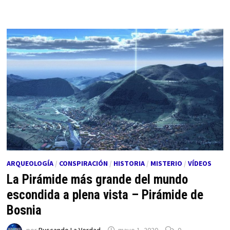
ARQUEOLOGÍA
/
CONSPIRACIÓN
/
HISTORIA
/
MISTERIO
/
VÍDEOS
La Pirámide más grande del mundo
escondida a plena vista – Pirámide de
Bosnia