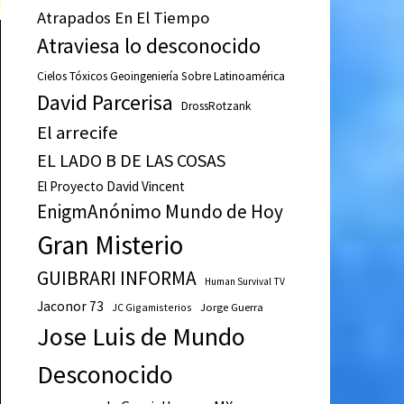
Atrapados En El Tiempo
Atraviesa lo desconocido
Cielos Tóxicos Geoingeniería Sobre Latinoamérica
David Parcerisa
DrossRotzank
El arrecife
EL LADO B DE LAS COSAS
El Proyecto David Vincent
EnigmAnónimo Mundo de Hoy
Gran Misterio
GUIBRARI INFORMA
Human Survival TV
Jaconor 73
JC Gigamisterios
Jorge Guerra
Jose Luis de Mundo
Desconocido