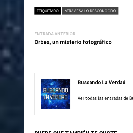
ETIQUETADO
ATRAVIESA LO DESCONOCIDO
Navegación
Entrada
ENTRADA ANTERIOR
anterior:
Orbes, un misterio fotográfico
de
entradas
Buscando La Verdad
Ver todas las entradas de 