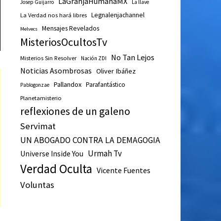
LaGranjaHumanaMX
Josep Guijarro
La llave
Legnalenjachannel
La Verdad nos hará libres
Mensajes Revelados
Melvecs
MisteriosOcultosTv
No Tan Lejos
Misterios Sin Resolver
Nación ZDI
Noticias Asombrosas
Oliver Ibáñez
Pallandox
Parafantástico
Pablogonzae
Planetamisterio
reflexiones de un galeno
Servimat
UN ABOGADO CONTRA LA DEMAGOGIA
Urmah Tv
Universe Inside You
Verdad Oculta
Vicente Fuentes
Voluntas