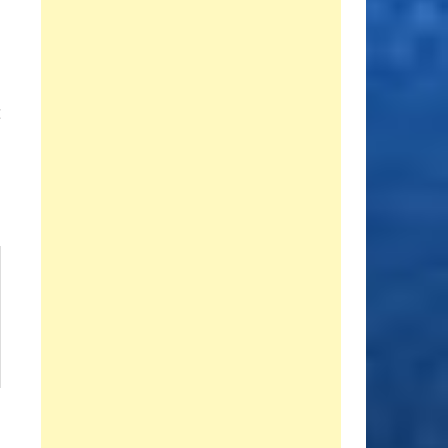
Entrada
E
siguiente:
a
.