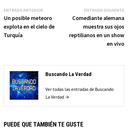
Navegación
Entrada
E
ENTRADA ANTERIOR
ENTRADA SIGUIENTE
anterior:
s
Un posible meteoro
Comediante alemana
de
explota en el cielo de
muestra sus ojos
entradas
Turquía
reptilianos en un show
en vivo
Buscando La Verdad
Ver todas las entradas de Buscando
La Verdad →
PUEDE QUE TAMBIÉN TE GUSTE