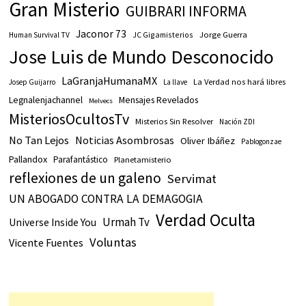
Gran Misterio
GUIBRARI INFORMA
Jaconor 73
JC Gigamisterios
Jorge Guerra
Human Survival TV
Jose Luis de Mundo Desconocido
LaGranjaHumanaMX
La Verdad nos hará libres
Josep Guijarro
La llave
Legnalenjachannel
Mensajes Revelados
Melvecs
MisteriosOcultosTv
Misterios Sin Resolver
Nación ZDI
No Tan Lejos
Noticias Asombrosas
Oliver Ibáñez
Pablogonzae
Pallandox
Parafantástico
Planetamisterio
reflexiones de un galeno
Servimat
UN ABOGADO CONTRA LA DEMAGOGIA
Verdad Oculta
Urmah Tv
Universe Inside You
Voluntas
Vicente Fuentes