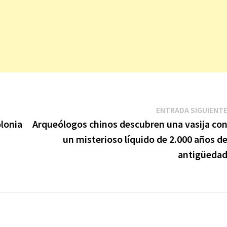
ENTRADA SIGUIENT
olonia
Arqueólogos chinos descubren una vasija co
un misterioso líquido de 2.000 años d
antigüeda