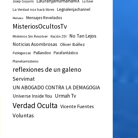
LaGranjaHumanaMX
Josep Guijarro
La llave
Legnalenjachannel
La Verdad nos hará libres
Mensajes Revelados
Melvecs
MisteriosOcultosTv
No Tan Lejos
Misterios Sin Resolver
Nación ZDI
Noticias Asombrosas
Oliver Ibáñez
Pallandox
Parafantástico
Pablogonzae
Planetamisterio
reflexiones de un galeno
Servimat
UN ABOGADO CONTRA LA DEMAGOGIA
Urmah Tv
Universe Inside You
Verdad Oculta
Vicente Fuentes
Voluntas