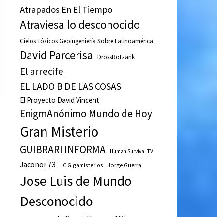
Atrapados En El Tiempo
Atraviesa lo desconocido
Cielos Tóxicos Geoingeniería Sobre Latinoamérica
David Parcerisa
DrossRotzank
El arrecife
EL LADO B DE LAS COSAS
El Proyecto David Vincent
EnigmAnónimo Mundo de Hoy
Gran Misterio
GUIBRARI INFORMA
Human Survival TV
Jaconor 73
JC Gigamisterios
Jorge Guerra
Jose Luis de Mundo
Desconocido