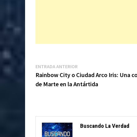
Navegación
Entrada
ENTRADA ANTERIOR
anterior:
Rainbow City o Ciudad Arco Iris: Una c
de
de Marte en la Antártida
entradas
Buscando La Verdad