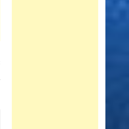
Entrada
E
siguiente:
n
e
d