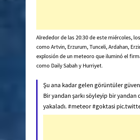
Alrededor de las 20:30 de este miércoles, los
como Artvin, Erzurum, Tunceli, Ardahan, Erzi
explosión de un meteoro que iluminó el firm
como
Daily Sabah
y
Hurriyet
.
Şu ana kadar gelen görüntüler güven
Bir yandan şarkı söyleyip bir yandan
yakaladı.
#meteor
#goktasi
pic.twit