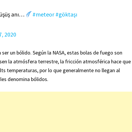
düşüş anı…
#meteor
#göktaşı
7, 2020
ía ser un bólido. Según la NASA, estas bolas de fuego son
en la atmósfera terrestre, la fricción atmosférica hace que
lts temperaturas, por lo que generalmente no llegan al
e les denomina bólidos.