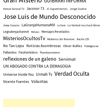
GUIBRARI INFORMA
Jaconor 73
JC Gigamisterios
Jorge Guerra
Human Survival TV
Jose Luis de Mundo Desconocido
LaGranjaHumanaMX
La Verdad nos hará libres
Josep Guijarro
La llave
Legnalenjachannel
Mensajes Revelados
Melvecs
MisteriosOcultosTv
Misterios Sin Resolver
Nación ZDI
No Tan Lejos
Noticias Asombrosas
Oliver Ibáñez
Pablogonzae
Pallandox
Parafantástico
Planetamisterio
reflexiones de un galeno
Servimat
UN ABOGADO CONTRA LA DEMAGOGIA
Verdad Oculta
Urmah Tv
Universe Inside You
Voluntas
Vicente Fuentes