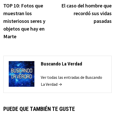
anterior:
s
TOP 10: Fotos que
El caso del hombre que
de
muestran los
recordó sus vidas
entradas
misteriosos seres y
pasadas
objetos que hay en
Marte
Buscando La Verdad
Ver todas las entradas de Buscando
La Verdad →
PUEDE QUE TAMBIÉN TE GUSTE