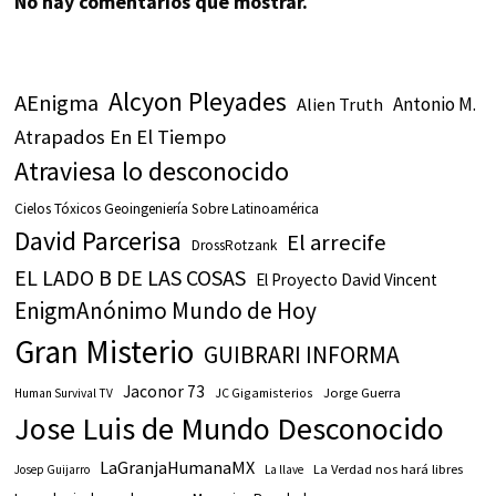
No hay comentarios que mostrar.
Alcyon Pleyades
AEnigma
Antonio M.
Alien Truth
Atrapados En El Tiempo
Atraviesa lo desconocido
Cielos Tóxicos Geoingeniería Sobre Latinoamérica
David Parcerisa
El arrecife
DrossRotzank
EL LADO B DE LAS COSAS
El Proyecto David Vincent
EnigmAnónimo Mundo de Hoy
Gran Misterio
GUIBRARI INFORMA
Jaconor 73
JC Gigamisterios
Jorge Guerra
Human Survival TV
Jose Luis de Mundo Desconocido
LaGranjaHumanaMX
La Verdad nos hará libres
Josep Guijarro
La llave