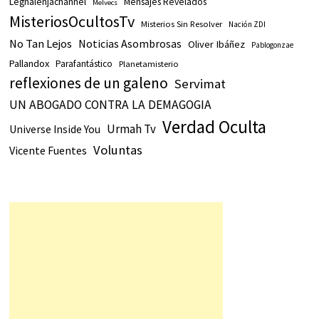
Legnalenjachannel
Mensajes Revelados
Melvecs
MisteriosOcultosTv
Misterios Sin Resolver
Nación ZDI
No Tan Lejos
Noticias Asombrosas
Oliver Ibáñez
Pablogonzae
Pallandox
Parafantástico
Planetamisterio
reflexiones de un galeno
Servimat
UN ABOGADO CONTRA LA DEMAGOGIA
Verdad Oculta
Urmah Tv
Universe Inside You
Voluntas
Vicente Fuentes