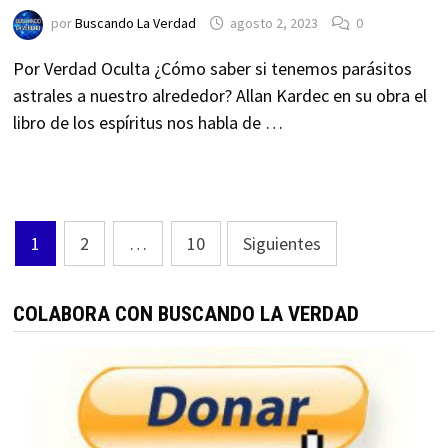
por
Buscando La Verdad
agosto 2, 2023
0
Por Verdad Oculta ¿Cómo saber si tenemos parásitos
astrales a nuestro alrededor? Allan Kardec en su obra el
libro de los espíritus nos habla de …
Paginación
1
2
…
10
Siguientes
de
entradas
COLABORA CON BUSCANDO LA VERDAD