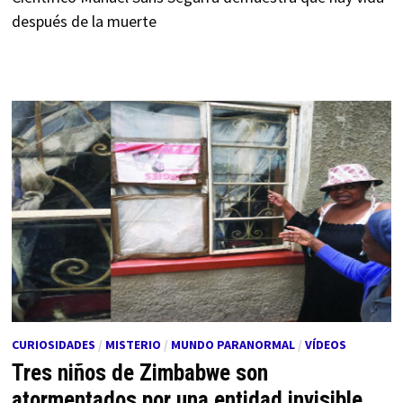
después de la muerte
CURIOSIDADES
/
MISTERIO
/
MUNDO PARANORMAL
/
VÍDEOS
Tres niños de Zimbabwe son
atormentados por una entidad invisible