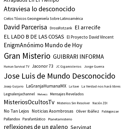
Atraviesa lo desconocido
Cielos Tóxicos Geoingeniería Sobre Latinoamérica
David Parcerisa
El arrecife
DrossRotzank
EL LADO B DE LAS COSAS
El Proyecto David Vincent
EnigmAnónimo Mundo de Hoy
Gran Misterio
GUIBRARI INFORMA
Jaconor 73
JC Gigamisterios
Jorge Guerra
Human Survival TV
Jose Luis de Mundo Desconocido
LaGranjaHumanaMX
La Verdad nos hará libres
Josep Guijarro
La llave
Legnalenjachannel
Mensajes Revelados
Melvecs
MisteriosOcultosTv
Misterios Sin Resolver
Nación ZDI
No Tan Lejos
Noticias Asombrosas
Oliver Ibáñez
Pablogonzae
Pallandox
Parafantástico
Planetamisterio
reflexiones de un galeno
Servimat