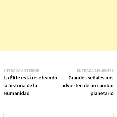
Navegación
Entrada
E
ENTRADA ANTERIOR
ENTRADA SIGUIENTE
anterior:
s
La Élite está reseteando
Grandes señales nos
de
la historia de la
advierten de un cambio
entradas
Humanidad
planetario