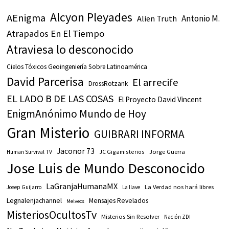
Alcyon Pleyades
AEnigma
Antonio M.
Alien Truth
Atrapados En El Tiempo
Atraviesa lo desconocido
Cielos Tóxicos Geoingeniería Sobre Latinoamérica
David Parcerisa
El arrecife
DrossRotzank
EL LADO B DE LAS COSAS
El Proyecto David Vincent
EnigmAnónimo Mundo de Hoy
Gran Misterio
GUIBRARI INFORMA
Jaconor 73
JC Gigamisterios
Jorge Guerra
Human Survival TV
Jose Luis de Mundo Desconocido
LaGranjaHumanaMX
La Verdad nos hará libres
Josep Guijarro
La llave
Legnalenjachannel
Mensajes Revelados
Melvecs
MisteriosOcultosTv
Misterios Sin Resolver
Nación ZDI