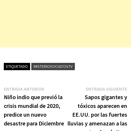
ETIQUETADO
MISTERIOSOCULTOSTV
Navegación
Entrada
E
ENTRADA ANTERIOR
ENTRADA SIGUIENTE
anterior:
s
Niño indio que previó la
Sapos gigantes y
de
crisis mundial de 2020,
tóxicos aparecen en
entradas
predice un nuevo
EE.UU. por las fuertes
desastre para Diciembre
lluvias y amenazan a las