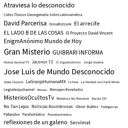
Atraviesa lo desconocido
Cielos Tóxicos Geoingeniería Sobre Latinoamérica
David Parcerisa
El arrecife
DrossRotzank
EL LADO B DE LAS COSAS
El Proyecto David Vincent
EnigmAnónimo Mundo de Hoy
Gran Misterio
GUIBRARI INFORMA
Jaconor 73
JC Gigamisterios
Jorge Guerra
Human Survival TV
Jose Luis de Mundo Desconocido
LaGranjaHumanaMX
La Verdad nos hará libres
Josep Guijarro
La llave
Legnalenjachannel
Mensajes Revelados
Melvecs
MisteriosOcultosTv
Misterios Sin Resolver
Nación ZDI
No Tan Lejos
Noticias Asombrosas
Oliver Ibáñez
Pablogonzae
Pallandox
Parafantástico
Planetamisterio
reflexiones de un galeno
Servimat