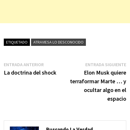
ETIQUETADO
ATRAVIESA LO DESCONOCIDO
Navegación
Entrada
E
ENTRADA ANTERIOR
ENTRADA SIGUIENTE
anterior:
s
La doctrina del shock
Elon Musk quiere
de
terraformar Marte … y
entradas
ocultar algo en el
espacio
Buscando La Verdad