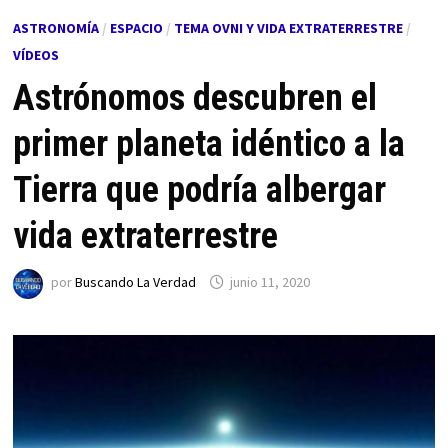
ASTRONOMÍA
/
ESPACIO
/
TEMA OVNI Y VIDA EXTRATERRESTRE
/
VÍDEOS
Astrónomos descubren el
primer planeta idéntico a la
Tierra que podría albergar
vida extraterrestre
por
Buscando La Verdad
junio 11, 2020