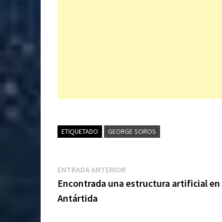
ETIQUETADO
GEORGE SOROS
Navegación
Entrada
ENTRADA ANTERIOR
anterior:
Encontrada una estructura artificial en 
de
Antártida
entradas