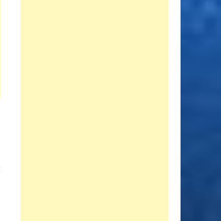
Entrada
E
siguiente:
s
a