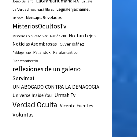
LaGranjaHumanaMX
Josep Guijarro
La llave
Legnalenjachannel
La Verdad nos hará libres
Mensajes Revelados
Melvecs
MisteriosOcultosTv
No Tan Lejos
Misterios Sin Resolver
Nación ZDI
Noticias Asombrosas
Oliver Ibáñez
Pallandox
Parafantástico
Pablogonzae
Planetamisterio
reflexiones de un galeno
Servimat
UN ABOGADO CONTRA LA DEMAGOGIA
Urmah Tv
Universe Inside You
Verdad Oculta
Vicente Fuentes
Voluntas