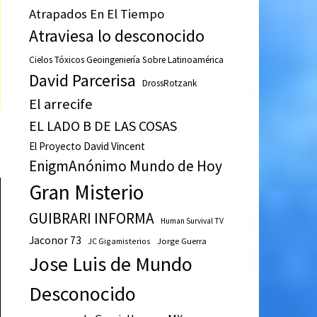
Atrapados En El Tiempo
Atraviesa lo desconocido
Cielos Tóxicos Geoingeniería Sobre Latinoamérica
David Parcerisa
DrossRotzank
El arrecife
EL LADO B DE LAS COSAS
El Proyecto David Vincent
EnigmAnónimo Mundo de Hoy
Gran Misterio
GUIBRARI INFORMA
Human Survival TV
Jaconor 73
JC Gigamisterios
Jorge Guerra
Jose Luis de Mundo
Desconocido