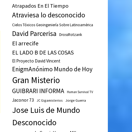
Atrapados En El Tiempo
Atraviesa lo desconocido
Cielos Tóxicos Geoingeniería Sobre Latinoamérica
David Parcerisa
DrossRotzank
El arrecife
EL LADO B DE LAS COSAS
El Proyecto David Vincent
EnigmAnónimo Mundo de Hoy
Gran Misterio
GUIBRARI INFORMA
Human Survival TV
Jaconor 73
JC Gigamisterios
Jorge Guerra
Jose Luis de Mundo
Desconocido