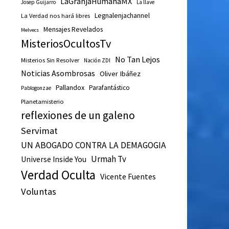
LaGranjaHumanaMX
Josep Guijarro
La llave
Legnalenjachannel
La Verdad nos hará libres
Mensajes Revelados
Melvecs
MisteriosOcultosTv
No Tan Lejos
Misterios Sin Resolver
Nación ZDI
Noticias Asombrosas
Oliver Ibáñez
Pallandox
Parafantástico
Pablogonzae
Planetamisterio
reflexiones de un galeno
Servimat
UN ABOGADO CONTRA LA DEMAGOGIA
Urmah Tv
Universe Inside You
Verdad Oculta
Vicente Fuentes
Voluntas