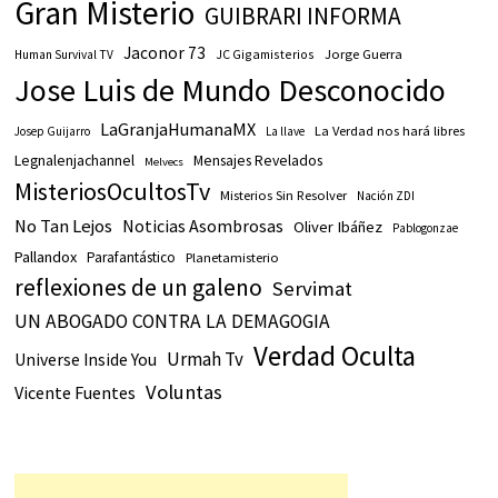
Gran Misterio
GUIBRARI INFORMA
Jaconor 73
JC Gigamisterios
Jorge Guerra
Human Survival TV
Jose Luis de Mundo Desconocido
LaGranjaHumanaMX
La Verdad nos hará libres
Josep Guijarro
La llave
Legnalenjachannel
Mensajes Revelados
Melvecs
MisteriosOcultosTv
Misterios Sin Resolver
Nación ZDI
No Tan Lejos
Noticias Asombrosas
Oliver Ibáñez
Pablogonzae
Pallandox
Parafantástico
Planetamisterio
reflexiones de un galeno
Servimat
UN ABOGADO CONTRA LA DEMAGOGIA
Verdad Oculta
Urmah Tv
Universe Inside You
Voluntas
Vicente Fuentes