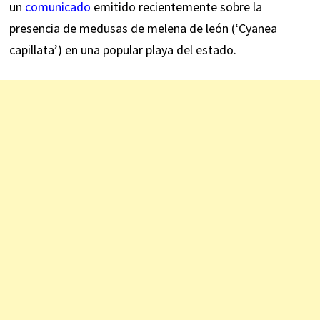
un
comunicado
emitido recientemente sobre la
presencia de medusas de melena de león (‘Cyanea
capillata’) en una popular playa del estado.