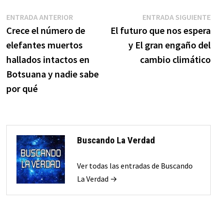
Navegación
Entrada
E
ENTRADA ANTERIOR
ENTRADA SIGUIENTE
anterior:
s
Crece el número de
El futuro que nos espera
de
elefantes muertos
y El gran engaño del
entradas
hallados intactos en
cambio climático
Botsuana y nadie sabe
por qué
Buscando La Verdad
Ver todas las entradas de Buscando
La Verdad →