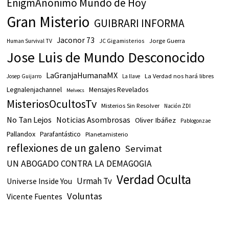
EnigmAnónimo Mundo de Hoy
Gran Misterio
GUIBRARI INFORMA
Jaconor 73
JC Gigamisterios
Jorge Guerra
Human Survival TV
Jose Luis de Mundo Desconocido
LaGranjaHumanaMX
La Verdad nos hará libres
Josep Guijarro
La llave
Legnalenjachannel
Mensajes Revelados
Melvecs
MisteriosOcultosTv
Misterios Sin Resolver
Nación ZDI
No Tan Lejos
Noticias Asombrosas
Oliver Ibáñez
Pablogonzae
Pallandox
Parafantástico
Planetamisterio
reflexiones de un galeno
Servimat
UN ABOGADO CONTRA LA DEMAGOGIA
Verdad Oculta
Urmah Tv
Universe Inside You
Voluntas
Vicente Fuentes