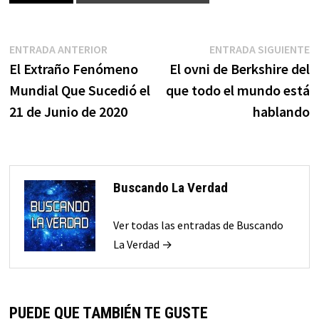
Navegación
Entrada
E
ENTRADA ANTERIOR
ENTRADA SIGUIENTE
anterior:
s
El Extraño Fenómeno
El ovni de Berkshire del
de
Mundial Que Sucedió el
que todo el mundo está
entradas
21 de Junio de 2020
hablando
Buscando La Verdad
Ver todas las entradas de Buscando
La Verdad →
PUEDE QUE TAMBIÉN TE GUSTE