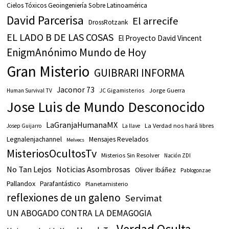
Cielos Tóxicos Geoingeniería Sobre Latinoamérica
David Parcerisa
El arrecife
DrossRotzank
EL LADO B DE LAS COSAS
El Proyecto David Vincent
EnigmAnónimo Mundo de Hoy
Gran Misterio
GUIBRARI INFORMA
Jaconor 73
JC Gigamisterios
Jorge Guerra
Human Survival TV
Jose Luis de Mundo Desconocido
LaGranjaHumanaMX
La Verdad nos hará libres
Josep Guijarro
La llave
Legnalenjachannel
Mensajes Revelados
Melvecs
MisteriosOcultosTv
Misterios Sin Resolver
Nación ZDI
No Tan Lejos
Noticias Asombrosas
Oliver Ibáñez
Pablogonzae
Pallandox
Parafantástico
Planetamisterio
reflexiones de un galeno
Servimat
UN ABOGADO CONTRA LA DEMAGOGIA