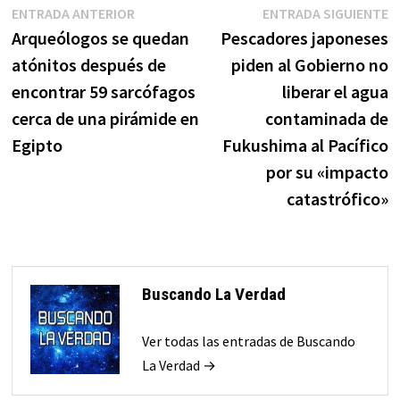
Navegación
Entrada
E
ENTRADA ANTERIOR
ENTRADA SIGUIENTE
anterior:
s
Arqueólogos se quedan
Pescadores japoneses
de
atónitos después de
piden al Gobierno no
entradas
encontrar 59 sarcófagos
liberar el agua
cerca de una pirámide en
contaminada de
Egipto
Fukushima al Pacífico
por su «impacto
catastrófico»
Buscando La Verdad
Ver todas las entradas de Buscando
La Verdad →