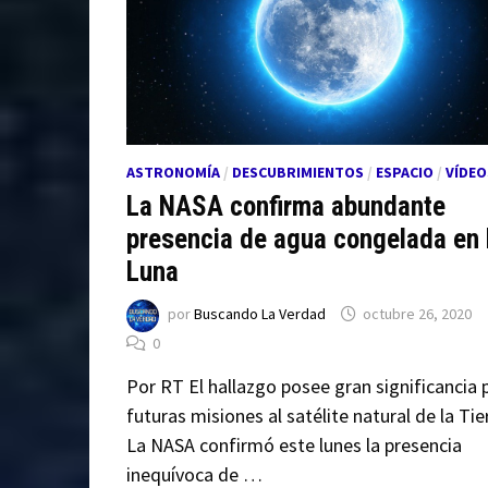
ASTRONOMÍA
/
DESCUBRIMIENTOS
/
ESPACIO
/
VÍDEO
La NASA confirma abundante
presencia de agua congelada en 
Luna
por
Buscando La Verdad
octubre 26, 2020
0
Por RT El hallazgo posee gran significancia 
futuras misiones al satélite natural de la Tie
La NASA confirmó este lunes la presencia
inequívoca de …