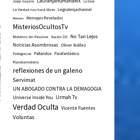
LaGranjaHumanaMX
Josep Guijarro
La llave
Legnalenjachannel
La Verdad nos hará libres
Mensajes Revelados
Melvecs
MisteriosOcultosTv
No Tan Lejos
Misterios Sin Resolver
Nación ZDI
Noticias Asombrosas
Oliver Ibáñez
Pallandox
Parafantástico
Pablogonzae
Planetamisterio
reflexiones de un galeno
Servimat
UN ABOGADO CONTRA LA DEMAGOGIA
Urmah Tv
Universe Inside You
Verdad Oculta
Vicente Fuentes
Voluntas