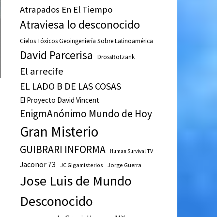
Atrapados En El Tiempo
Atraviesa lo desconocido
Cielos Tóxicos Geoingeniería Sobre Latinoamérica
David Parcerisa
DrossRotzank
El arrecife
EL LADO B DE LAS COSAS
El Proyecto David Vincent
EnigmAnónimo Mundo de Hoy
Gran Misterio
GUIBRARI INFORMA
Human Survival TV
Jaconor 73
JC Gigamisterios
Jorge Guerra
Jose Luis de Mundo
Desconocido