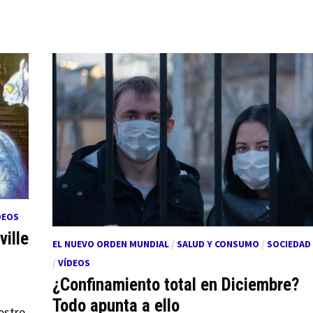
DEOS
ville
EL NUEVO ORDEN MUNDIAL
/
SALUD Y CONSUMO
/
SOCIEDAD
/
VÍDEOS
¿Confinamiento total en Diciembre?
Todo apunta a ello
estre