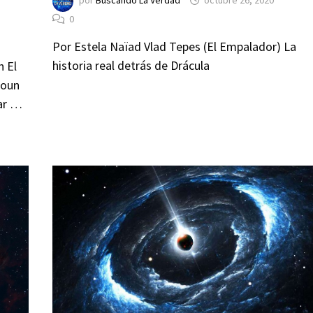
por
Buscando La Verdad
octubre 26, 2020
0
Por Estela Naïad Vlad Tepes (El Empalador) La
historia real detrás de Drácula
n El
houn
tar …