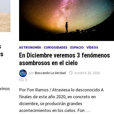
s
ASTRONOMÍA
/
CURIOSIDADES
/
ESPACIO
/
VÍDEOS
as
En Diciembre veremos 3 fenómenos
asombrosos en el cielo
por
Buscando La Verdad
octubre 26, 2020
0
arinos
Por Fon Ramos / Atraviesa lo desconocido A
finales de este año 2020, en concreto en
diciembre, se producirán grandes
acontecimientos en los cielos. Fon …