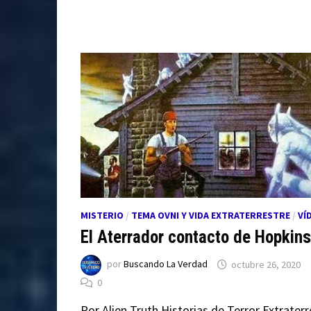
MISTERIO
/
TEMA OVNI Y VIDA EXTRATERRESTRE
/
VÍ
El Aterrador contacto de Hopkins
por
Buscando La Verdad
octubre 26, 2020
0
Por Alien Truth Historias de Terror Extraterr