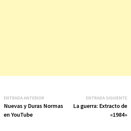
Navegación
Entrada
E
ENTRADA ANTERIOR
ENTRADA SIGUIENTE
anterior:
s
Nuevas y Duras Normas
La guerra: Extracto de
de
en YouTube
«1984»
entradas