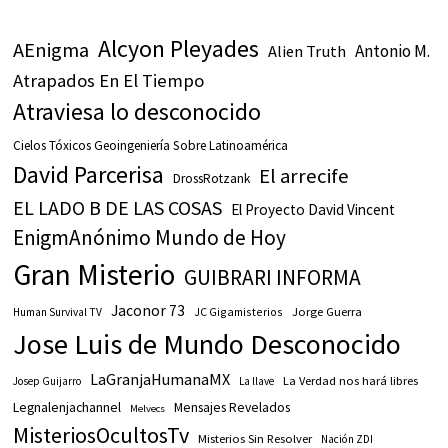
Alcyon Pleyades
AEnigma
Antonio M.
Alien Truth
Atrapados En El Tiempo
Atraviesa lo desconocido
Cielos Tóxicos Geoingeniería Sobre Latinoamérica
David Parcerisa
El arrecife
DrossRotzank
EL LADO B DE LAS COSAS
El Proyecto David Vincent
EnigmAnónimo Mundo de Hoy
Gran Misterio
GUIBRARI INFORMA
Jaconor 73
JC Gigamisterios
Jorge Guerra
Human Survival TV
Jose Luis de Mundo Desconocido
LaGranjaHumanaMX
La Verdad nos hará libres
Josep Guijarro
La llave
Legnalenjachannel
Mensajes Revelados
Melvecs
MisteriosOcultosTv
Misterios Sin Resolver
Nación ZDI