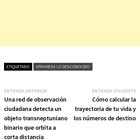
ETIQUETADO
ATRAVIESA LO DESCONOCIDO
Navegación
Entrada
E
ENTRADA ANTERIOR
ENTRADA SIGUIENTE
anterior:
s
Una red de observación
Cómo calcular la
de
ciudadana detecta un
trayectoria de tu vida y
entradas
objeto transneptuniano
los números de destino
binario que orbita a
corta distancia