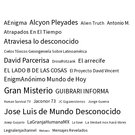
Alcyon Pleyades
AEnigma
Antonio M.
Alien Truth
Atrapados En El Tiempo
Atraviesa lo desconocido
Cielos Tóxicos Geoingeniería Sobre Latinoamérica
David Parcerisa
El arrecife
DrossRotzank
EL LADO B DE LAS COSAS
El Proyecto David Vincent
EnigmAnónimo Mundo de Hoy
Gran Misterio
GUIBRARI INFORMA
Jaconor 73
JC Gigamisterios
Jorge Guerra
Human Survival TV
Jose Luis de Mundo Desconocido
LaGranjaHumanaMX
La Verdad nos hará libres
Josep Guijarro
La llave
Legnalenjachannel
Mensajes Revelados
Melvecs