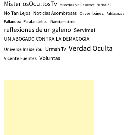
MisteriosOcultosTv
Misterios Sin Resolver
Nación ZDI
No Tan Lejos
Noticias Asombrosas
Oliver Ibáñez
Pablogonzae
Pallandox
Parafantástico
Planetamisterio
reflexiones de un galeno
Servimat
UN ABOGADO CONTRA LA DEMAGOGIA
Verdad Oculta
Urmah Tv
Universe Inside You
Voluntas
Vicente Fuentes