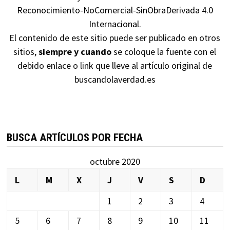
Reconocimiento-NoComercial-SinObraDerivada 4.0
Internacional
.
El contenido de este sitio puede ser publicado en otros
sitios,
siempre y cuando
se coloque la fuente con el
debido enlace o link que lleve al artículo original de
buscandolaverdad.es
BUSCA ARTÍCULOS POR FECHA
octubre 2020
L
M
X
J
V
S
D
1
2
3
4
5
6
7
8
9
10
11