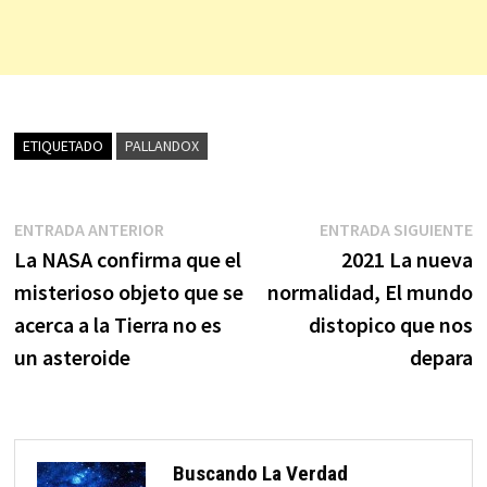
ETIQUETADO
PALLANDOX
Navegación
Entrada
E
ENTRADA ANTERIOR
ENTRADA SIGUIENTE
anterior:
s
La NASA confirma que el
2021 La nueva
de
misterioso objeto que se
normalidad, El mundo
entradas
acerca a la Tierra no es
distopico que nos
un asteroide
depara
Buscando La Verdad