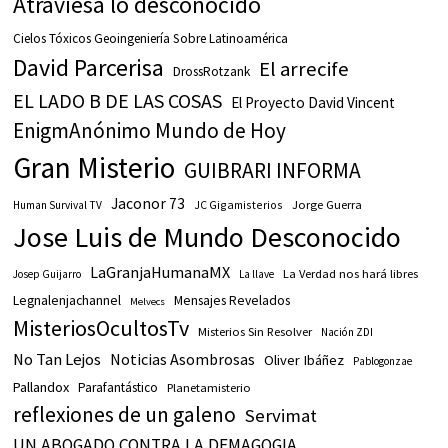
Atraviesa lo desconocido
Cielos Tóxicos Geoingeniería Sobre Latinoamérica
David Parcerisa
El arrecife
DrossRotzank
EL LADO B DE LAS COSAS
El Proyecto David Vincent
EnigmAnónimo Mundo de Hoy
Gran Misterio
GUIBRARI INFORMA
Jaconor 73
JC Gigamisterios
Jorge Guerra
Human Survival TV
Jose Luis de Mundo Desconocido
LaGranjaHumanaMX
La Verdad nos hará libres
Josep Guijarro
La llave
Legnalenjachannel
Mensajes Revelados
Melvecs
MisteriosOcultosTv
Misterios Sin Resolver
Nación ZDI
No Tan Lejos
Noticias Asombrosas
Oliver Ibáñez
Pablogonzae
Pallandox
Parafantástico
Planetamisterio
reflexiones de un galeno
Servimat
UN ABOGADO CONTRA LA DEMAGOGIA